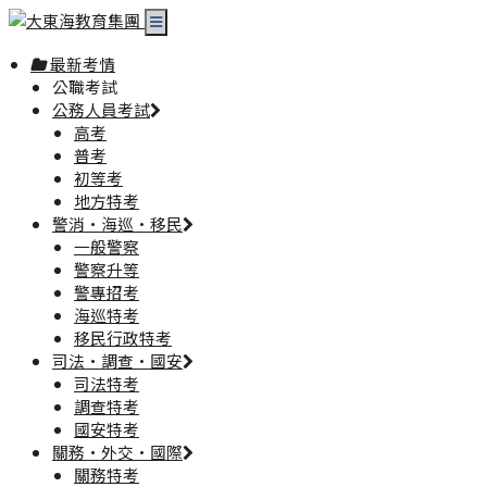
最新考情
公職考試
公務人員考試
高考
普考
初等考
地方特考
警消·海巡·移民
一般警察
警察升等
警專招考
海巡特考
移民行政特考
司法·調查·國安
司法特考
調查特考
國安特考
關務·外交·國際
關務特考