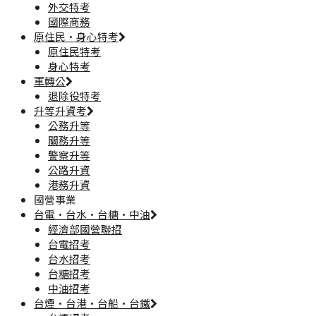
外交特考
國際商務
原住民·身心特考
原住民特考
身心特考
軍轉公
退除役特考
升等升資考
公務升等
關務升等
警察升等
公路升資
港務升資
國營事業
台電·台水·台糖·中油
經濟部國營聯招
台電招考
台水招考
台糖招考
中油招考
台煙·台港·台船·台鐵