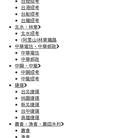
台煙招考
台港招考
台船招考
台鐵招考
北水·林業
北水招考
(阿里山)林業鐵路
中華電信·中華郵政
中華電信
中華郵政
中鋼·中龍
中鋼招考
中龍招考
捷運
台北捷運
桃園捷運
新北捷運
台中捷運
高雄捷運
農會·漁會·農田水利
農會
漁會