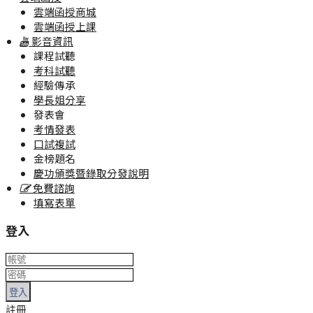
雲端函授商城
雲端函授上課
影音資訊
課程試聽
考科試聽
經驗傳承
學長姐分享
發表會
考情發表
口試複試
金榜題名
慶功頒獎暨錄取分發說明
免費諮詢
填寫表單
登入
登入
註冊