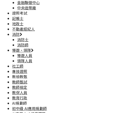
金融聯徵中心
中央造幣廠
證照考試
記帳士
地政士
不動產經紀人
消防
消防士
消防師
導遊·領隊
導遊人員
領隊人員
社工師
專技證照
教檢教甄
教師甄試
教師檢定
教保人員
教育行政
AI規劃師
初中級 AI應用規劃師