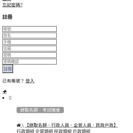
忘記密碼?
註冊
註冊
已有帳號？
登入
:::
錄取名額．考試機會
\
【錄取名額．行政人員．企管人員．民政戶政】
行政類組
企管類組
民政類組
戶政類組