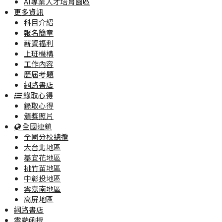
AI專業人才培育園區
更多資訊
科目介紹
報名簡章
薪資福利
上班機構
工作內容
歷屆考題
網路書店
錄取心得
錄取心得
頒獎照片
全國連鎖
全國分校總攬
大台北地區
基宜花地區
桃竹苗地區
中彰投地區
雲嘉南地區
高屏地區
網路書店
雲端函授