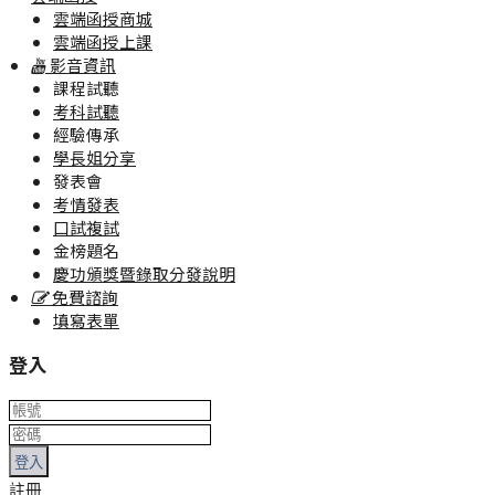
雲端函授商城
雲端函授上課
影音資訊
課程試聽
考科試聽
經驗傳承
學長姐分享
發表會
考情發表
口試複試
金榜題名
慶功頒獎暨錄取分發說明
免費諮詢
填寫表單
登入
登入
註冊