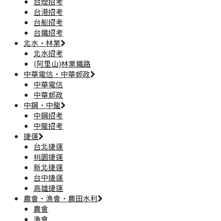
台煙招考
台港招考
台船招考
台鐵招考
北水·林業
北水招考
(阿里山)林業鐵路
中華電信·中華郵政
中華電信
中華郵政
中鋼·中龍
中鋼招考
中龍招考
捷運
台北捷運
桃園捷運
新北捷運
台中捷運
高雄捷運
農會·漁會·農田水利
農會
漁會