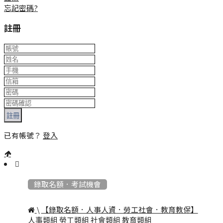
忘記密碼?
註冊
註冊
已有帳號？
登入
:::
錄取名額．考試機會
\
【錄取名額．人事人資．勞工社會．教育教保】
人事類組
勞工類組
社會類組
教育類組