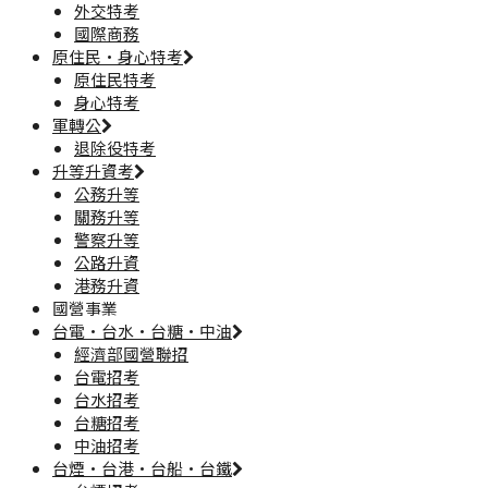
外交特考
國際商務
原住民·身心特考
原住民特考
身心特考
軍轉公
退除役特考
升等升資考
公務升等
關務升等
警察升等
公路升資
港務升資
國營事業
台電·台水·台糖·中油
經濟部國營聯招
台電招考
台水招考
台糖招考
中油招考
台煙·台港·台船·台鐵