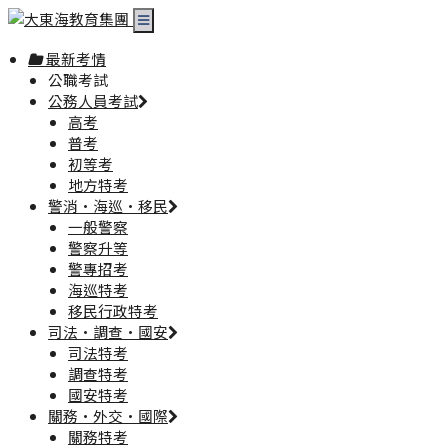
最新考情
公職考試
公務人員考試
高考
普考
初等考
地方特考
警消·海巡·移民
一般警察
警察升等
警專招考
海巡特考
移民行政特考
司法·調查·國安
司法特考
調查特考
國安特考
關務·外交·國際
關務特考