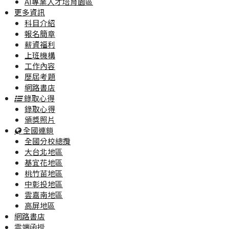
AI專業人才培育園區
更多資訊
科目介紹
報名簡章
薪資福利
上班機構
工作內容
歷屆考題
網路書店
錄取心得
錄取心得
頒獎照片
全國連鎖
全國分校總攬
大台北地區
基宜花地區
桃竹苗地區
中彰投地區
雲嘉南地區
高屏地區
網路書店
雲端函授