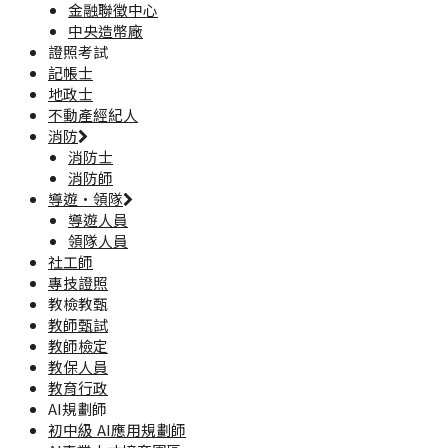
金融聯徵中心
中央造幣廠
證照考試
記帳士
地政士
不動產經紀人
消防
消防士
消防師
導遊·領隊
導遊人員
領隊人員
社工師
專技證照
教檢教甄
教師甄試
教師檢定
教保人員
教育行政
AI規劃師
初中級 AI應用規劃師