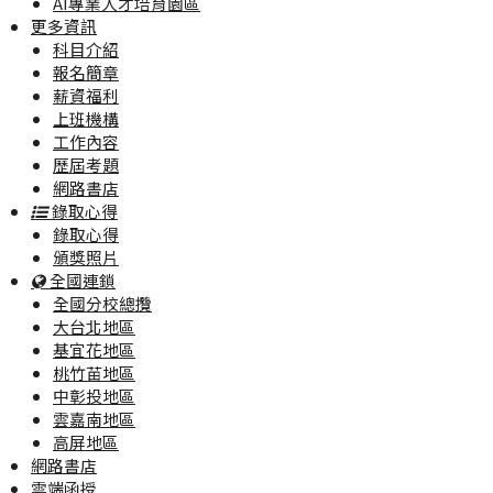
AI專業人才培育園區
更多資訊
科目介紹
報名簡章
薪資福利
上班機構
工作內容
歷屆考題
網路書店
錄取心得
錄取心得
頒獎照片
全國連鎖
全國分校總攬
大台北地區
基宜花地區
桃竹苗地區
中彰投地區
雲嘉南地區
高屏地區
網路書店
雲端函授