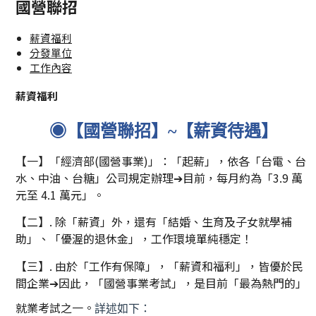
國營聯招
薪資福利
分發單位
工作內容
薪資福利
◉【
國營聯招】~【
薪資待遇】
【一】「經濟部(國營事業)」：「起薪」，依各「台電、台
水、中油、台糖」公司規定辦理➔目前，每月約為「3.9 萬
元至 4.1 萬元」。
【二】. 除「薪資」外，還有「結婚、生育及子女就學補
助」、「
優渥的退休金」，工作環境單純穩定！
【三】. 由於「工作有保障」，「薪資和福利」，皆優於民
間企業➔因此，「國營事業考試」，是目前「最為熱門的」
就業考試之一。
詳述如下：