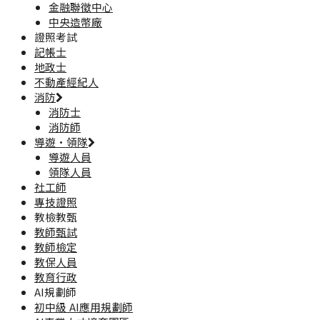
金融聯徵中心
中央造幣廠
證照考試
記帳士
地政士
不動產經紀人
消防
消防士
消防師
導遊·領隊
導遊人員
領隊人員
社工師
專技證照
教檢教甄
教師甄試
教師檢定
教保人員
教育行政
AI規劃師
初中級 AI應用規劃師