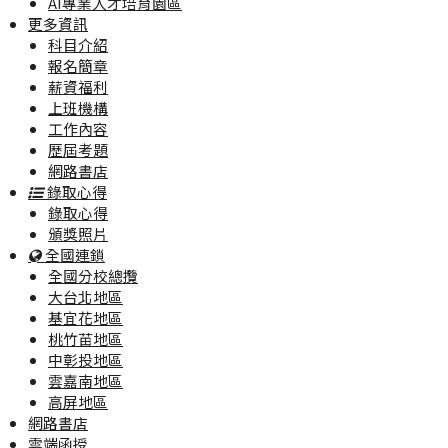
AI專業人才培育園區
更多資訊
科目介紹
報名簡章
薪資福利
上班機構
工作內容
歷屆考題
網路書店
錄取心得
錄取心得
頒獎照片
全國連鎖
全國分校總攬
大台北地區
基宜花地區
桃竹苗地區
中彰投地區
雲嘉南地區
高屏地區
網路書店
雲端函授