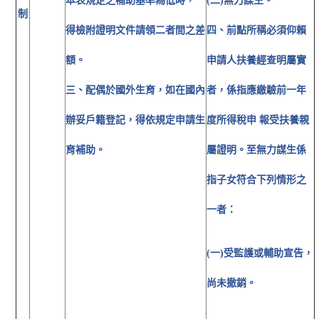
本表規定之補助基準為低時，
(二)無力謀生。
制
得檢附證明文件請領二者間之差
四、前點所稱必須仰賴
額。
申請人扶養經查明屬實
三、配偶於國外生育，如在國內
者，係指應繳驗前一年
辦妥戶籍登記，得依規定申請生
度所得稅申 報受扶養親
育補助。
屬證明。至無力謀生係
指子女符合下列情形之
一者：
(一)受監護或輔助宣告，
尚未撤銷。