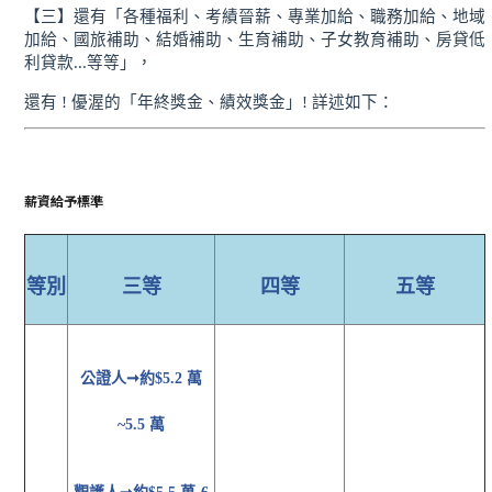
【三】還有「各種福利、考績晉薪、專業加給、職務加給、地域
加給、國旅補助、結婚補助、生育補助、子女教育補助、房貸低
利貸款...等等」，
還有 ! 優渥的「年終獎金、績效獎金」! 詳述如下：
薪資給予標準
等別
三等
四等
五等
公證人
➞約$5.2 萬
~5.5 萬