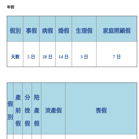
年假
假別
事假
病假
婚假
生理假
家庭照顧假
天數
5 日
28 日
14 日
3 日
7 日
產
分
陪
假
前
娩
產
流產假
喪假
別
假
假
假