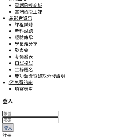
雲端函授商城
雲端函授上課
影音資訊
課程試聽
考科試聽
經驗傳承
學長姐分享
發表會
考情發表
口試複試
金榜題名
慶功頒獎暨錄取分發說明
免費諮詢
填寫表單
登入
登入
註冊