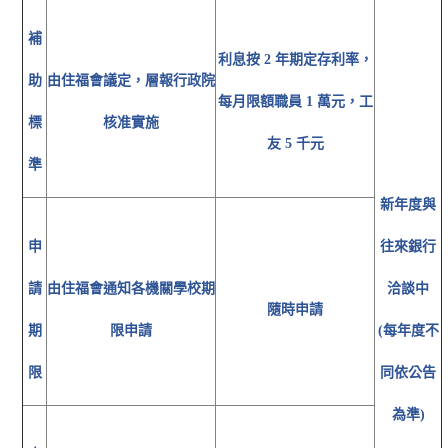
補
利息按 2 年期定存利率，
助
由住福會議定，層報行政院
每月限額職員 1 萬元，工
標
核准實施
友 5 千元
準
新年度與
申
往來銀行
請
由住福會通知各機關學校期
洽談中
隨時申請
期
限申請
(每年度不
限
同依公告
為準)