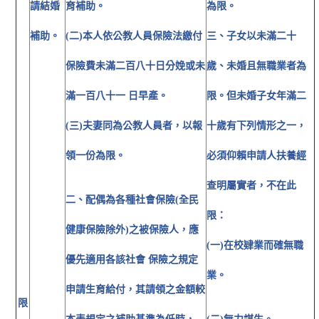
請結婚
育補助。
為限。
補助。
(二)本人依公教人員保險法繳付
三、子女以未滿二十
保險費未滿二百八十日分娩或未
歲、未婚且無職業者為
滿一百八十一 日早產。
限。但未婚子女年滿二
(三)夫妻同為公教人員者，以報
十歲有下列情形之一，
領一份為限。
必須仰賴申請人扶養經
查明屬實者，不在此
二、配偶為各種社會保險(全民
限：
健康保險除外)之被保險人，應
(一)在校肄業而確無職
優先適用各該社會 保險之規定
業。
申請生育給付，其請領之金額較
限