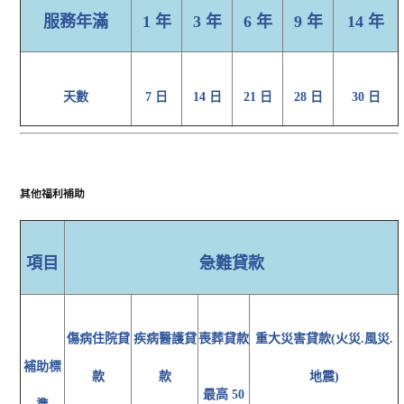
服務年滿
1 年
3 年
6 年
9 年
14 年
天數
7 日
14 日
21 日
28 日
30 日
其他福利補助
項目
急難貸款
傷病住院貸
疾病醫護貸
喪葬貸款
重大災害貸款(火災.風災.
補助標
款
款
地震)
最高 50