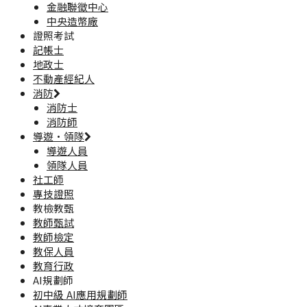
金融聯徵中心
中央造幣廠
證照考試
記帳士
地政士
不動產經紀人
消防
消防士
消防師
導遊·領隊
導遊人員
領隊人員
社工師
專技證照
教檢教甄
教師甄試
教師檢定
教保人員
教育行政
AI規劃師
初中級 AI應用規劃師