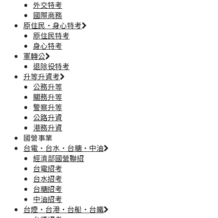
外交特考
國際商務
原住民·身心特考
原住民特考
身心特考
軍轉公
退除役特考
升等升資考
公務升等
關務升等
警察升等
公路升資
港務升資
國營事業
台電·台水·台糖·中油
經濟部國營聯招
台電招考
台水招考
台糖招考
中油招考
台煙·台港·台船·台鐵