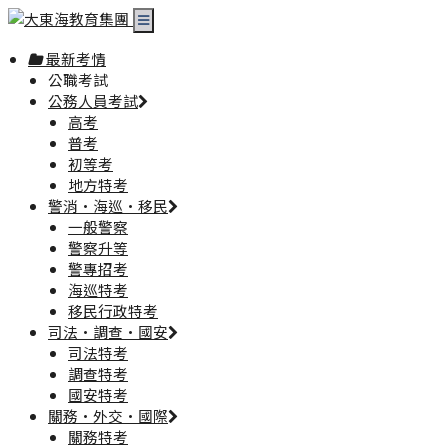
最新考情
公職考試
公務人員考試
高考
普考
初等考
地方特考
警消·海巡·移民
一般警察
警察升等
警專招考
海巡特考
移民行政特考
司法·調查·國安
司法特考
調查特考
國安特考
關務·外交·國際
關務特考