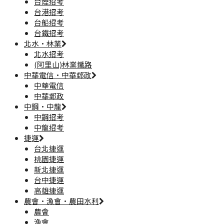
台煙招考
台港招考
台船招考
台鐵招考
北水·林業
北水招考
(阿里山)林業鐵路
中華電信·中華郵政
中華電信
中華郵政
中鋼·中龍
中鋼招考
中龍招考
捷運
台北捷運
桃園捷運
新北捷運
台中捷運
高雄捷運
農會·漁會·農田水利
農會
漁會