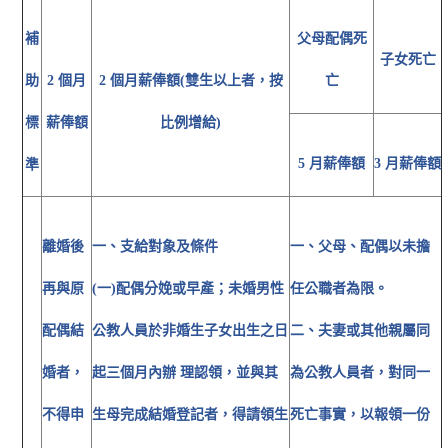
補
父母配偶死
子女死亡
助
2 個月
2 個月薪俸額(雙生以上者，按
亡
標
薪俸額
比例增給)
5 月薪俸額
3 月薪俸額
準
離婚後
一、支給對象及條件
一、父母、配偶以未擔
再與原
(一)配偶分娩或早產；未婚男性
任公職者為限。
配偶結
公教人員於非婚生子女出生之日
二、夫妻或其他親屬同
婚者，
起三個月內辦 理認領，並與其
為公教人員者，對同一
不得申
生母完成結婚登記者，得請領生
死亡事實，以報領一份