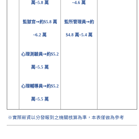
~4.6 萬
萬~5.8 萬
監所管理員
➞約
監獄官
➞約$5.8 萬
$4.8 萬~5.4 萬
~6.2 萬
心理測驗員
➞約$5.2
萬~5.5 萬
心理輔導員
➞約$5.2
萬~5.5 萬
※實際薪資以分發報到之機關核算為準，本表僅做為參考