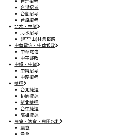
台煙招考
台港招考
台船招考
台鐵招考
北水·林業
北水招考
(阿里山)林業鐵路
中華電信·中華郵政
中華電信
中華郵政
中鋼·中龍
中鋼招考
中龍招考
捷運
台北捷運
桃園捷運
新北捷運
台中捷運
高雄捷運
農會·漁會·農田水利
農會
漁會