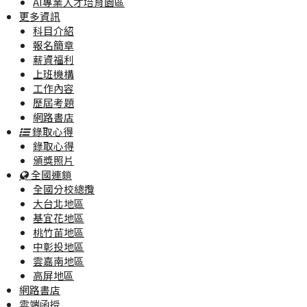
AI專業人才培育園區
更多資訊
科目介紹
報名簡章
薪資福利
上班機構
工作內容
歷屆考題
網路書店
錄取心得
錄取心得
頒獎照片
全國連鎖
全國分校總攬
大台北地區
基宜花地區
桃竹苗地區
中彰投地區
雲嘉南地區
高屏地區
網路書店
雲端函授