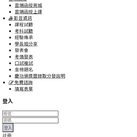
雲端函授商城
雲端函授上課
影音資訊
課程試聽
考科試聽
經驗傳承
學長姐分享
發表會
考情發表
口試複試
金榜題名
慶功頒獎暨錄取分發說明
免費諮詢
填寫表單
登入
登入
註冊