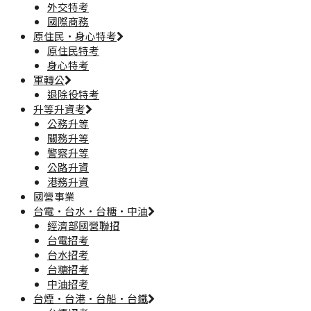
外交特考
國際商務
原住民·身心特考
原住民特考
身心特考
軍轉公
退除役特考
升等升資考
公務升等
關務升等
警察升等
公路升資
港務升資
國營事業
台電·台水·台糖·中油
經濟部國營聯招
台電招考
台水招考
台糖招考
中油招考
台煙·台港·台船·台鐵