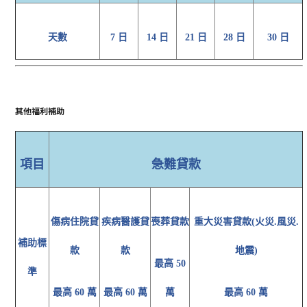
天數
7 日
14 日
21 日
28 日
30 日
其他福利補助
項目
急難貸款
傷病住院貸
疾病醫護貸
喪葬貸款
重大災害貸款(火災.風災.
補助標
款
款
地震)
最高 50
準
最高 60 萬
最高 60 萬
萬
最高 60 萬