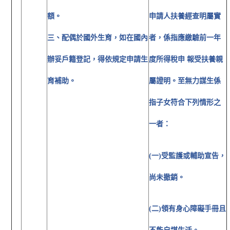
額。
申請人扶養經查明屬實
三、配偶於國外生育，如在國內
者，係指應繳驗前一年
辦妥戶籍登記，得依規定申請生
度所得稅申 報受扶養親
育補助。
屬證明。至無力謀生係
指子女符合下列情形之
一者：
(一)受監護或輔助宣告，
尚未撤銷。
(二)領有身心障礙手冊且