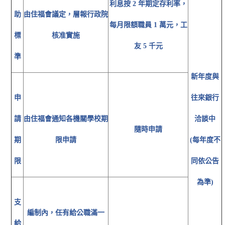
利息按 2 年期定存利率，
助
由住福會議定，層報行政院
每月限額職員 1 萬元，工
標
核准實施
友 5 千元
準
新年度與
申
往來銀行
請
由住福會通知各機關學校期
洽談中
隨時申請
期
限申請
(每年度不
限
同依公告
為準)
支
編制內，任有給公職滿一
給