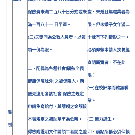
保險費未滿二百八十日分娩或未
歲、未婚且無職業者為
滿一百八十一 日早產。
限。但未婚子女年滿二
(三)夫妻同為公教人員者，以報
十歲有下列情形之一，
領一份為限。
必須仰賴申請人扶養經
查明屬實者，不在此
二、配偶為各種社會保險(全民
限：
健康保險除外)之被保險人，應
(一)在校肄業而確無職
優先適用各該社會 保險之規定
業。
申請生育給付，其請領之金額較
限
本表規定之補助基準為低時，
(二)無力謀生。
制
得檢附證明文件請領二者間之差
四、前點所稱必須仰賴