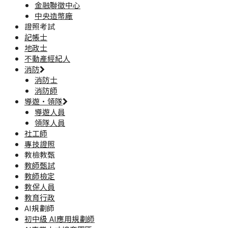
金融聯徵中心
中央造幣廠
證照考試
記帳士
地政士
不動產經紀人
消防
消防士
消防師
導遊·領隊
導遊人員
領隊人員
社工師
專技證照
教檢教甄
教師甄試
教師檢定
教保人員
教育行政
AI規劃師
初中級 AI應用規劃師