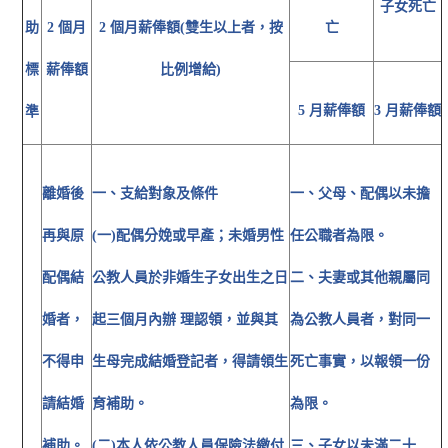
子女死亡
助
2 個月
2 個月薪俸額(雙生以上者，按
亡
標
薪俸額
比例增給)
5 月薪俸額
3 月薪俸額
準
離婚後
一、支給對象及條件
一、父母、配偶以未擔
再與原
(一)配偶分娩或早產；未婚男性
任公職者為限。
配偶結
公教人員於非婚生子女出生之日
二、夫妻或其他親屬同
婚者，
起三個月內辦 理認領，並與其
為公教人員者，對同一
不得申
生母完成結婚登記者，得請領生
死亡事實，以報領一份
請結婚
育補助。
為限。
補助。
(二)本人依公教人員保險法繳付
三、子女以未滿二十