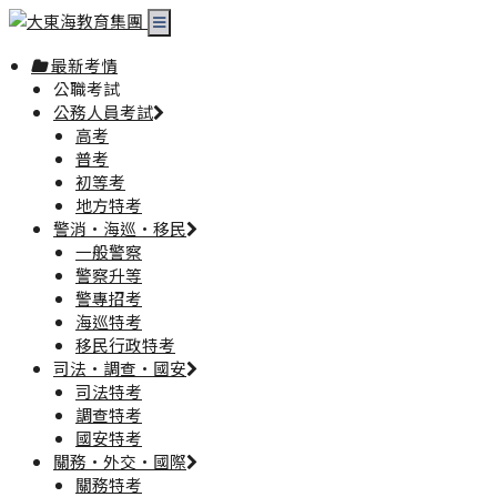
最新考情
公職考試
公務人員考試
高考
普考
初等考
地方特考
警消·海巡·移民
一般警察
警察升等
警專招考
海巡特考
移民行政特考
司法·調查·國安
司法特考
調查特考
國安特考
關務·外交·國際
關務特考