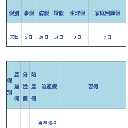
假別
事假
病假
婚假
生理假
家庭照顧假
天數
5 日
28 日
14 日
3 日
7 日
產
分
陪
假
前
娩
產
流產假
喪假
別
假
假
假
滿 20 週以