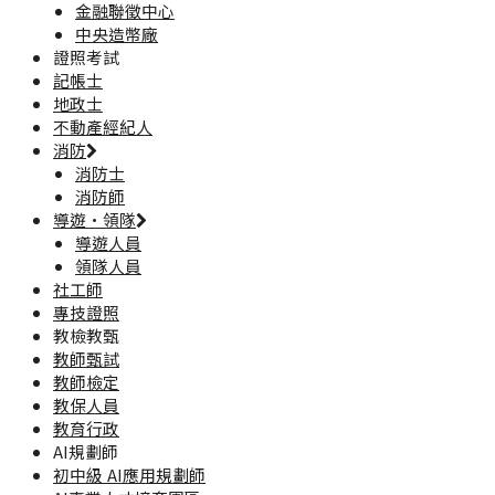
金融聯徵中心
中央造幣廠
證照考試
記帳士
地政士
不動產經紀人
消防
消防士
消防師
導遊·領隊
導遊人員
領隊人員
社工師
專技證照
教檢教甄
教師甄試
教師檢定
教保人員
教育行政
AI規劃師
初中級 AI應用規劃師