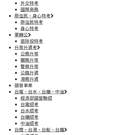
外交特考
國際商務
原住民·身心特考
原住民特考
身心特考
軍轉公
退除役特考
升等升資考
公務升等
關務升等
警察升等
公路升資
港務升資
國營事業
台電·台水·台糖·中油
經濟部國營聯招
台電招考
台水招考
台糖招考
中油招考
台煙·台港·台船·台鐵