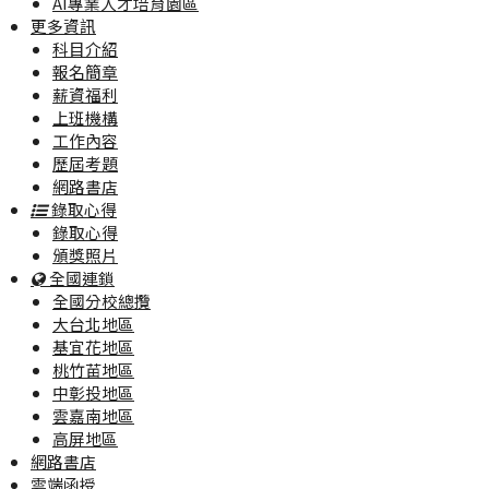
AI專業人才培育園區
更多資訊
科目介紹
報名簡章
薪資福利
上班機構
工作內容
歷屆考題
網路書店
錄取心得
錄取心得
頒獎照片
全國連鎖
全國分校總攬
大台北地區
基宜花地區
桃竹苗地區
中彰投地區
雲嘉南地區
高屏地區
網路書店
雲端函授