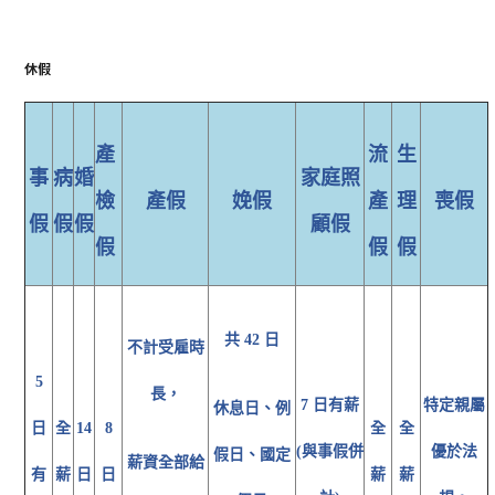
休假
產
流
生
事
病
婚
家庭照
檢
產假
娩假
產
理
喪假
假
假
假
顧假
假
假
假
共 42 日
不計受雇時
5
長，
7 日有薪
特定親屬
休息日、例
日
全
14
8
全
全
(與事假併
優於法
假日、國定
薪資全部給
有
薪
日
日
薪
薪