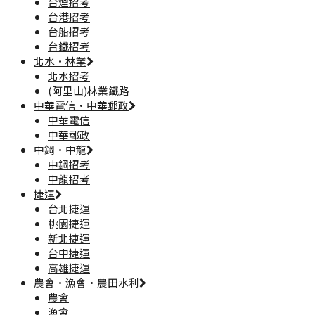
台煙招考
台港招考
台船招考
台鐵招考
北水·林業
北水招考
(阿里山)林業鐵路
中華電信·中華郵政
中華電信
中華郵政
中鋼·中龍
中鋼招考
中龍招考
捷運
台北捷運
桃園捷運
新北捷運
台中捷運
高雄捷運
農會·漁會·農田水利
農會
漁會