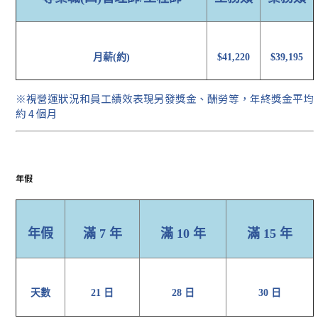
月薪(約)
$41,220
$39,195
※視營運狀況和員工績效表現另發獎金、酬勞等，年終獎金平均
約 4 個月
年假
年假
滿 7 年
滿 10 年
滿 15 年
天數
21 日
28 日
30 日