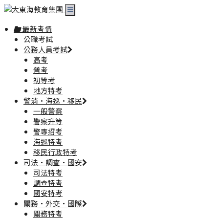
最新考情
公職考試
公務人員考試
高考
普考
初等考
地方特考
警消·海巡·移民
一般警察
警察升等
警專招考
海巡特考
移民行政特考
司法·調查·國安
司法特考
調查特考
國安特考
關務·外交·國際
關務特考