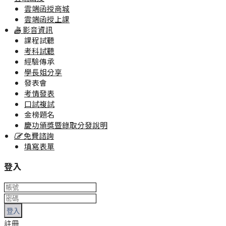
雲端函授商城
雲端函授上課
影音資訊
課程試聽
考科試聽
經驗傳承
學長姐分享
發表會
考情發表
口試複試
金榜題名
慶功頒獎暨錄取分發說明
免費諮詢
填寫表單
登入
登入
註冊