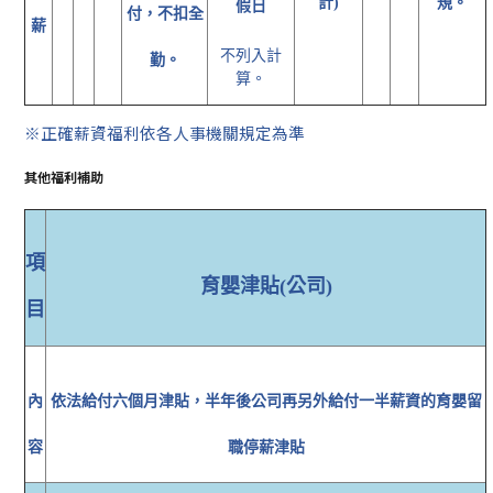
計)
規。
假日
付，不扣全
薪
不列入計
勤。
算。
※正確薪資福利依各人事機關規定為準
其他福利補助
項
育嬰津貼(公司)
目
內
依法給付六個月津貼，半年後公司再另外給付一半薪資的育嬰留
容
職停薪津貼