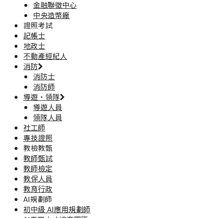
金融聯徵中心
中央造幣廠
證照考試
記帳士
地政士
不動產經紀人
消防
消防士
消防師
導遊·領隊
導遊人員
領隊人員
社工師
專技證照
教檢教甄
教師甄試
教師檢定
教保人員
教育行政
AI規劃師
初中級 AI應用規劃師