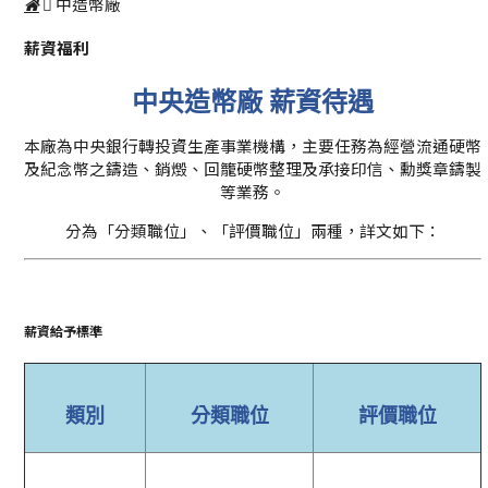
中造幣廠
薪資福利
中央造幣廠 薪資待遇
本廠為中央銀行轉投資生產事業機構，主要任務為經營流通硬幣
及紀念幣之鑄造、銷燬、回籠硬幣整理及承接印信、勳獎章鑄製
等業務。
分為「分類職位」、「評價職位」兩種，詳文如下：
薪資給予標準
類別
分類職位
評價職位