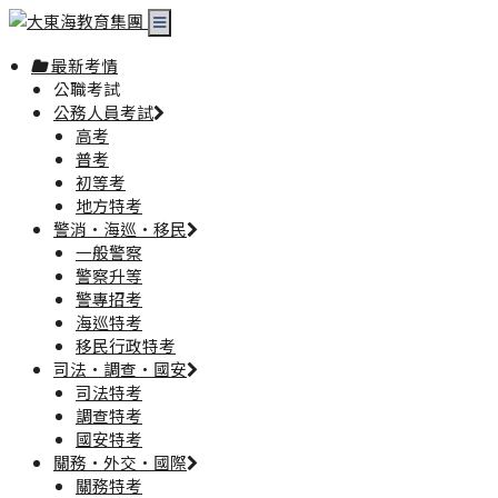
最新考情
公職考試
公務人員考試
高考
普考
初等考
地方特考
警消·海巡·移民
一般警察
警察升等
警專招考
海巡特考
移民行政特考
司法·調查·國安
司法特考
調查特考
國安特考
關務·外交·國際
關務特考