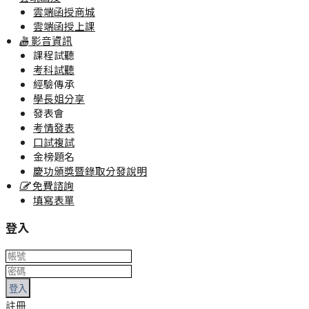
雲端函授商城
雲端函授上課
影音資訊
課程試聽
考科試聽
經驗傳承
學長姐分享
發表會
考情發表
口試複試
金榜題名
慶功頒獎暨錄取分發說明
免費諮詢
填寫表單
登入
登入
註冊