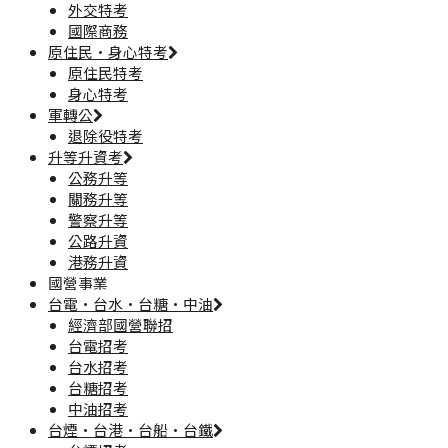
外交特考
國際商務
原住民·身心特考
原住民特考
身心特考
軍轉公
退除役特考
升等升資考
公務升等
關務升等
警察升等
公路升資
港務升資
國營事業
台電·台水·台糖·中油
經濟部國營聯招
台電招考
台水招考
台糖招考
中油招考
台煙·台港·台船·台鐵