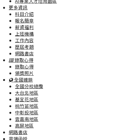
AI專業人才培育園區
更多資訊
科目介紹
報名簡章
薪資福利
上班機構
工作內容
歷屆考題
網路書店
錄取心得
錄取心得
頒獎照片
全國連鎖
全國分校總攬
大台北地區
基宜花地區
桃竹苗地區
中彰投地區
雲嘉南地區
高屏地區
網路書店
雲端函授