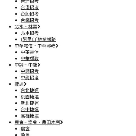
台煙招考
台港招考
台船招考
台鐵招考
北水·林業
北水招考
(阿里山)林業鐵路
中華電信·中華郵政
中華電信
中華郵政
中鋼·中龍
中鋼招考
中龍招考
捷運
台北捷運
桃園捷運
新北捷運
台中捷運
高雄捷運
農會·漁會·農田水利
農會
漁會