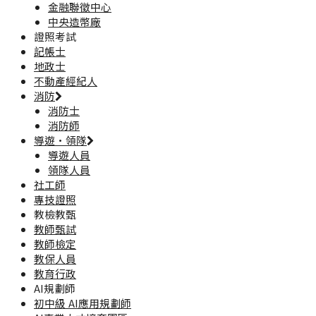
金融聯徵中心
中央造幣廠
證照考試
記帳士
地政士
不動產經紀人
消防
消防士
消防師
導遊·領隊
導遊人員
領隊人員
社工師
專技證照
教檢教甄
教師甄試
教師檢定
教保人員
教育行政
AI規劃師
初中級 AI應用規劃師