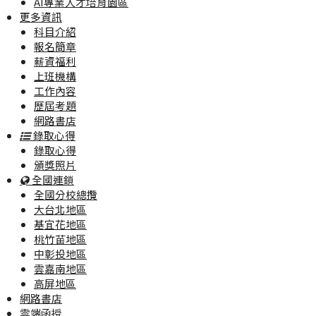
AI專業人才培育園區
更多資訊
科目介紹
報名簡章
薪資福利
上班機構
工作內容
歷屆考題
網路書店
錄取心得
錄取心得
頒獎照片
全國連鎖
全國分校總攬
大台北地區
基宜花地區
桃竹苗地區
中彰投地區
雲嘉南地區
高屏地區
網路書店
雲端函授