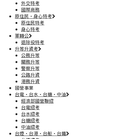
外交特考
國際商務
原住民·身心特考
原住民特考
身心特考
軍轉公
退除役特考
升等升資考
公務升等
關務升等
警察升等
公路升資
港務升資
國營事業
台電·台水·台糖·中油
經濟部國營聯招
台電招考
台水招考
台糖招考
中油招考
台煙·台港·台船·台鐵