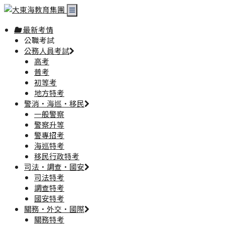
最新考情
公職考試
公務人員考試
高考
普考
初等考
地方特考
警消·海巡·移民
一般警察
警察升等
警專招考
海巡特考
移民行政特考
司法·調查·國安
司法特考
調查特考
國安特考
關務·外交·國際
關務特考