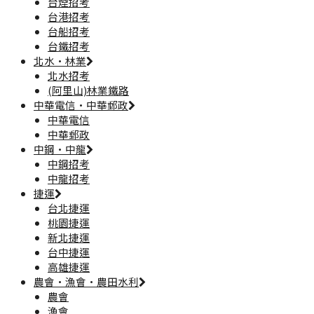
台煙招考
台港招考
台船招考
台鐵招考
北水·林業
北水招考
(阿里山)林業鐵路
中華電信·中華郵政
中華電信
中華郵政
中鋼·中龍
中鋼招考
中龍招考
捷運
台北捷運
桃園捷運
新北捷運
台中捷運
高雄捷運
農會·漁會·農田水利
農會
漁會