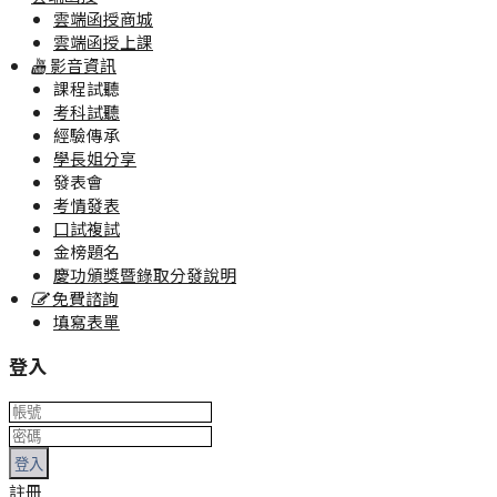
雲端函授商城
雲端函授上課
影音資訊
課程試聽
考科試聽
經驗傳承
學長姐分享
發表會
考情發表
口試複試
金榜題名
慶功頒獎暨錄取分發說明
免費諮詢
填寫表單
登入
登入
註冊