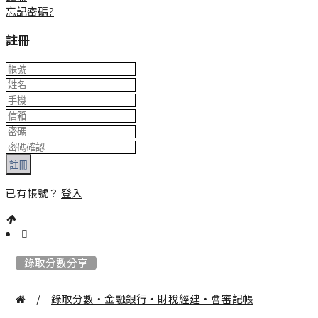
忘記密碼?
註冊
註冊
已有帳號？
登入
:::
錄取分數分享
/
錄取分數‧金融銀行‧財稅經建‧會審記帳