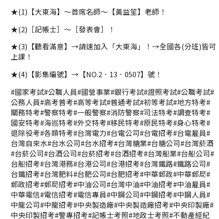
★(1)【大東海】～首席名師～【黃益笙】老師！
★(2)［記帳士］～［發表會］！
★(3)【聽看滿意】→請速加入「大東海」！→全國各(分班)皆可
上課！
★(4)【影集編號】→【NO.2．13．0507】號！
#國家考試#公職人員#國營事業#銀行考試#證照考試#公職考試#
公務人員#高考普考#高等考試#普通考試#初等考試#地方特考#
關務特考#警察特考#一般警察#消防警察#司法特考#調查特考#
國安特考#海巡特考#外交特考#移民特考#原民特考#身心特考#
退除役考#各類特考#台灣電力#台電公司#台電招考#台電雇員#
台灣自來水#台水公司#台水招考#台灣糖業#台糖公司#台灣菸酒
#台菸公司#台酒公司#台菸招考#台酒招考#台灣船業#台船公司#
台船招考#台灣港務#台港公司#台港招考#台灣鐵路#鐵路公司#
台鐵招考#台灣肥料#台肥公司#台肥招考#中華郵政#中華郵局#
郵政招考#郵局招考#中油公司#台灣中油#中油招考#中油雇員#
中華電信#電信招考#電信專員#中鋼公司#中鋼招考#中鋼人員#
中龍公司#中龍招考#中央製造廠#中央製造廠招考#中央印製廠#
中央印製招考#警專招考#記帳士考照#地政士考照#不動產經紀