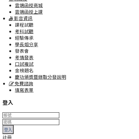
雲端函授商城
雲端函授上課
影音資訊
課程試聽
考科試聽
經驗傳承
學長姐分享
發表會
考情發表
口試複試
金榜題名
慶功頒獎暨錄取分發說明
免費諮詢
填寫表單
登入
登入
註冊