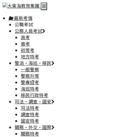
最新考情
公職考試
公務人員考試
高考
普考
初等考
地方特考
警消·海巡·移民
一般警察
警察升等
警專招考
海巡特考
移民行政特考
司法·調查·國安
司法特考
調查特考
國安特考
關務·外交·國際
關務特考