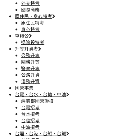
外交特考
國際商務
原住民·身心特考
原住民特考
身心特考
軍轉公
退除役特考
升等升資考
公務升等
關務升等
警察升等
公路升資
港務升資
國營事業
台電·台水·台糖·中油
經濟部國營聯招
台電招考
台水招考
台糖招考
中油招考
台煙·台港·台船·台鐵