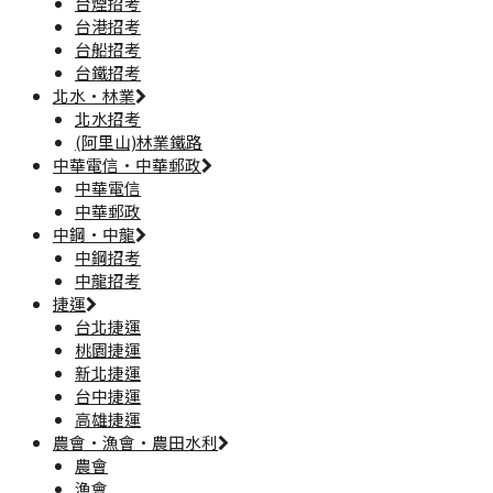
台煙招考
台港招考
台船招考
台鐵招考
北水·林業
北水招考
(阿里山)林業鐵路
中華電信·中華郵政
中華電信
中華郵政
中鋼·中龍
中鋼招考
中龍招考
捷運
台北捷運
桃園捷運
新北捷運
台中捷運
高雄捷運
農會·漁會·農田水利
農會
漁會