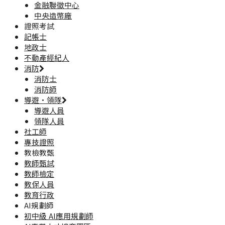
金融聯徵中心
中央造幣廠
證照考試
記帳士
地政士
不動產經紀人
消防
消防士
消防師
導遊·領隊
導遊人員
領隊人員
社工師
專技證照
教檢教甄
教師甄試
教師檢定
教保人員
教育行政
AI規劃師
初中級 AI應用規劃師