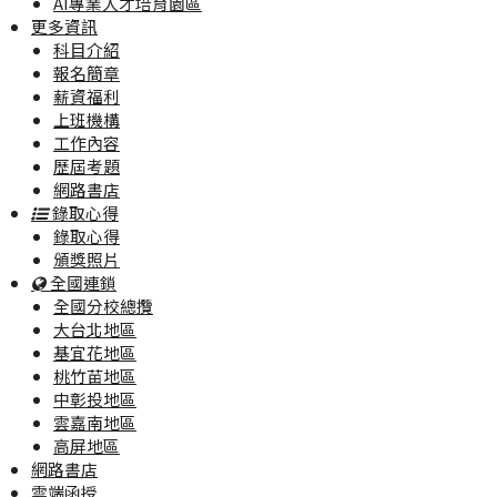
AI專業人才培育園區
更多資訊
科目介紹
報名簡章
薪資福利
上班機構
工作內容
歷屆考題
網路書店
錄取心得
錄取心得
頒獎照片
全國連鎖
全國分校總攬
大台北地區
基宜花地區
桃竹苗地區
中彰投地區
雲嘉南地區
高屏地區
網路書店
雲端函授