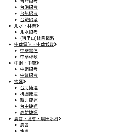
台煙招考
台港招考
台船招考
台鐵招考
北水·林業
北水招考
(阿里山)林業鐵路
中華電信·中華郵政
中華電信
中華郵政
中鋼·中龍
中鋼招考
中龍招考
捷運
台北捷運
桃園捷運
新北捷運
台中捷運
高雄捷運
農會·漁會·農田水利
農會
漁會