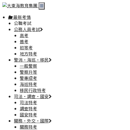
最新考情
公職考試
公務人員考試
高考
普考
初等考
地方特考
警消·海巡·移民
一般警察
警察升等
警專招考
海巡特考
移民行政特考
司法·調查·國安
司法特考
調查特考
國安特考
關務·外交·國際
關務特考