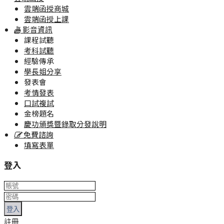
雲端函授商城
雲端函授上課
影音資訊
課程試聽
考科試聽
經驗傳承
學長姐分享
發表會
考情發表
口試複試
金榜題名
慶功頒獎暨錄取分發說明
免費諮詢
填寫表單
登入
登入
註冊