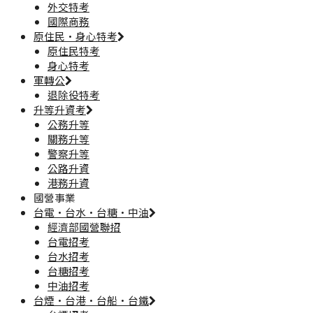
外交特考
國際商務
原住民·身心特考
原住民特考
身心特考
軍轉公
退除役特考
升等升資考
公務升等
關務升等
警察升等
公路升資
港務升資
國營事業
台電·台水·台糖·中油
經濟部國營聯招
台電招考
台水招考
台糖招考
中油招考
台煙·台港·台船·台鐵