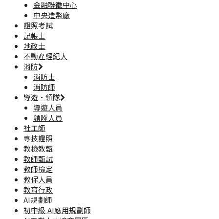
金融聯徵中心
中央造幣廠
證照考試
記帳士
地政士
不動產經紀人
消防
消防士
消防師
導遊·領隊
導遊人員
領隊人員
社工師
專技證照
教檢教甄
教師甄試
教師檢定
教保人員
教育行政
AI規劃師
初中級 AI應用規劃師