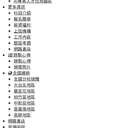
AI專業人才培育園區
更多資訊
科目介紹
報名簡章
薪資福利
上班機構
工作內容
歷屆考題
網路書店
錄取心得
錄取心得
頒獎照片
全國連鎖
全國分校總攬
大台北地區
基宜花地區
桃竹苗地區
中彰投地區
雲嘉南地區
高屏地區
網路書店
雲端函授