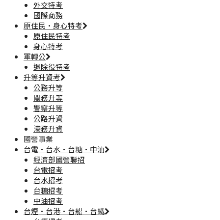
外交特考
國際商務
原住民·身心特考
原住民特考
身心特考
軍轉公
退除役特考
升等升資考
公務升等
關務升等
警察升等
公路升資
港務升資
國營事業
台電·台水·台糖·中油
經濟部國營聯招
台電招考
台水招考
台糖招考
中油招考
台煙·台港·台船·台鐵