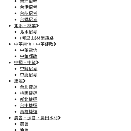
台煙招考
台港招考
台船招考
台鐵招考
北水·林業
北水招考
(阿里山)林業鐵路
中華電信·中華郵政
中華電信
中華郵政
中鋼·中龍
中鋼招考
中龍招考
捷運
台北捷運
桃園捷運
新北捷運
台中捷運
高雄捷運
農會·漁會·農田水利
農會
漁會