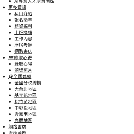
AI專業人才培育園區
更多資訊
科目介紹
報名簡章
薪資福利
上班機構
工作內容
歷屆考題
網路書店
錄取心得
錄取心得
頒獎照片
全國連鎖
全國分校總攬
大台北地區
基宜花地區
桃竹苗地區
中彰投地區
雲嘉南地區
高屏地區
網路書店
雲端函授