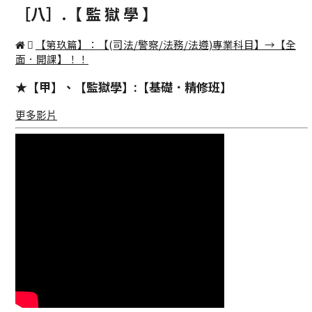
［八］.【 監 獄 學 】
【第玖篇】：【(司法/警察/法務/法遵)專業科目】→【全
面．開課】！！
★【甲】、【監獄學】:【基礎．精修班】
更多影片