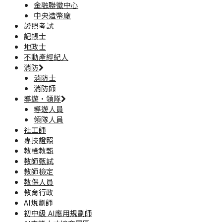
金融聯徵中心
中央造幣廠
證照考試
記帳士
地政士
不動產經紀人
消防
消防士
消防師
導遊·領隊
導遊人員
領隊人員
社工師
專技證照
教檢教甄
教師甄試
教師檢定
教保人員
教育行政
AI規劃師
初中級 AI應用規劃師