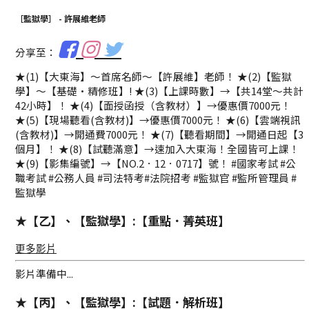
［監獄學］ - 許展維老師
分享至：
★(1)【大東海】～首席名師～【許展維】老師！ ★(2)【監獄
學】～【基礎·精修班】! ★(3)【上課時數】→【共14堂～共計
42小時】！ ★(4)【面授函授（含教材）】→優惠價7000元！
★(5)【現場聽看(含教材)】→優惠價7000元！ ★(6)【雲端視訊
(含教材)】→開通費7000元！ ★(7)【聽看期間】→開通日起【3
個月】！ ★(8)【試聽滿意】→速加入大東海！全國皆可上課！
★(9)【影集編號】→【NO.2．12．0717】號！ #國家考試 #公
職考試 #公務人員 #司法特考#法院招考 #監獄官 #監所管理員 #
監獄學
★【乙】、【監獄學】:【重點．菁英班】
更多影片
影片準備中...
★【丙】、【監獄學】:【試題．解析班】