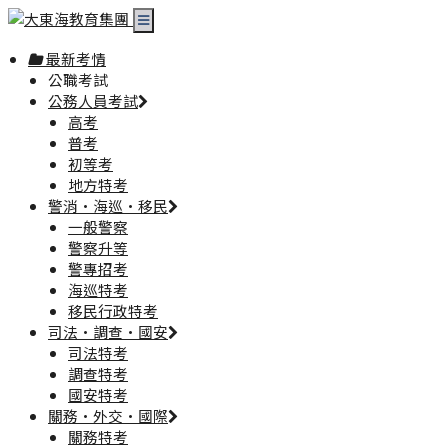
最新考情
公職考試
公務人員考試
高考
普考
初等考
地方特考
警消·海巡·移民
一般警察
警察升等
警專招考
海巡特考
移民行政特考
司法·調查·國安
司法特考
調查特考
國安特考
關務·外交·國際
關務特考