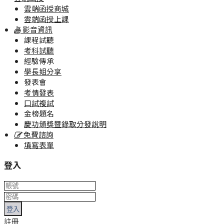
雲端函授商城
雲端函授上課
影音資訊
課程試聽
考科試聽
經驗傳承
學長姐分享
發表會
考情發表
口試複試
金榜題名
慶功頒獎暨錄取分發說明
免費諮詢
填寫表單
登入
登入
註冊