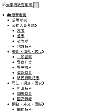
最新考情
公職考試
公務人員考試
高考
普考
初等考
地方特考
警消·海巡·移民
一般警察
警察升等
警專招考
海巡特考
移民行政特考
司法·調查·國安
司法特考
調查特考
國安特考
關務·外交·國際
關務特考