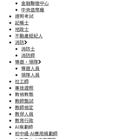
金融聯徵中心
中央造幣廠
證照考試
記帳士
地政士
不動產經紀人
消防
消防士
消防師
導遊·領隊
導遊人員
領隊人員
社工師
專技證照
教檢教甄
教師甄試
教師檢定
教保人員
教育行政
AI規劃師
初中級 AI應用規劃師