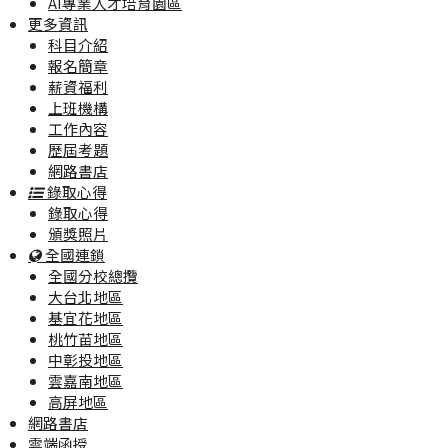
AI專業人才培育園區
更多資訊
科目介紹
報名簡章
薪資福利
上班機構
工作內容
歷屆考題
網路書店
錄取心得
錄取心得
頒獎照片
全國連鎖
全國分校總攬
大台北地區
基宜花地區
桃竹苗地區
中彰投地區
雲嘉南地區
高屏地區
網路書店
雲端函授