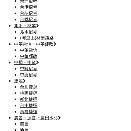
台煙招考
台港招考
台船招考
台鐵招考
北水·林業
北水招考
(阿里山)林業鐵路
中華電信·中華郵政
中華電信
中華郵政
中鋼·中龍
中鋼招考
中龍招考
捷運
台北捷運
桃園捷運
新北捷運
台中捷運
高雄捷運
農會·漁會·農田水利
農會
漁會