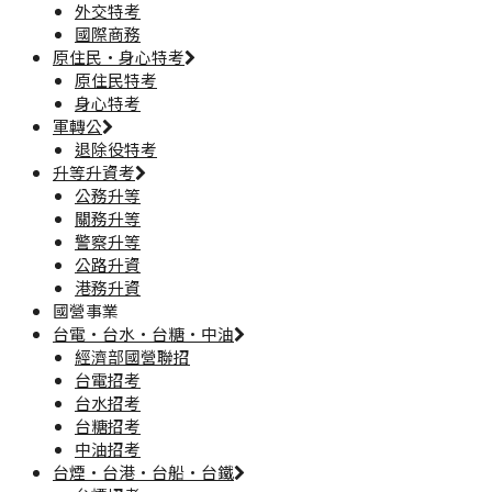
外交特考
國際商務
原住民·身心特考
原住民特考
身心特考
軍轉公
退除役特考
升等升資考
公務升等
關務升等
警察升等
公路升資
港務升資
國營事業
台電·台水·台糖·中油
經濟部國營聯招
台電招考
台水招考
台糖招考
中油招考
台煙·台港·台船·台鐵