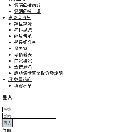
雲端函授商城
雲端函授上課
影音資訊
課程試聽
考科試聽
經驗傳承
學長姐分享
發表會
考情發表
口試複試
金榜題名
慶功頒獎暨錄取分發說明
免費諮詢
填寫表單
登入
登入
註冊