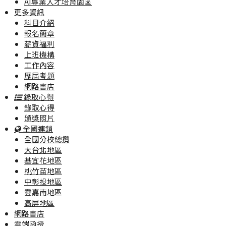
AI專業人才培育園區
更多資訊
科目介紹
報名簡章
薪資福利
上班機構
工作內容
歷屆考題
網路書店
錄取心得
錄取心得
頒獎照片
全國連鎖
全國分校總攬
大台北地區
基宜花地區
桃竹苗地區
中彰投地區
雲嘉南地區
高屏地區
網路書店
雲端函授