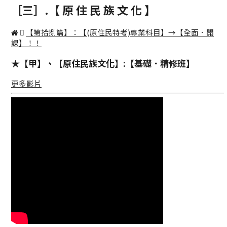
［三］.【 原 住 民 族 文 化 】
【第拾捌篇】：【(原住民特考)專業科目】→【全面．開
課】！！
★【甲】、【原住民族文化】:【基礎．精修班】
更多影片