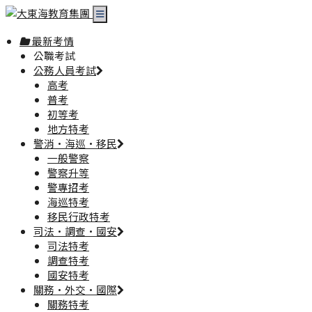
最新考情
公職考試
公務人員考試
高考
普考
初等考
地方特考
警消·海巡·移民
一般警察
警察升等
警專招考
海巡特考
移民行政特考
司法·調查·國安
司法特考
調查特考
國安特考
關務·外交·國際
關務特考