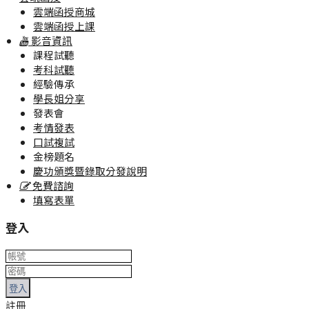
雲端函授商城
雲端函授上課
影音資訊
課程試聽
考科試聽
經驗傳承
學長姐分享
發表會
考情發表
口試複試
金榜題名
慶功頒獎暨錄取分發說明
免費諮詢
填寫表單
登入
登入
註冊