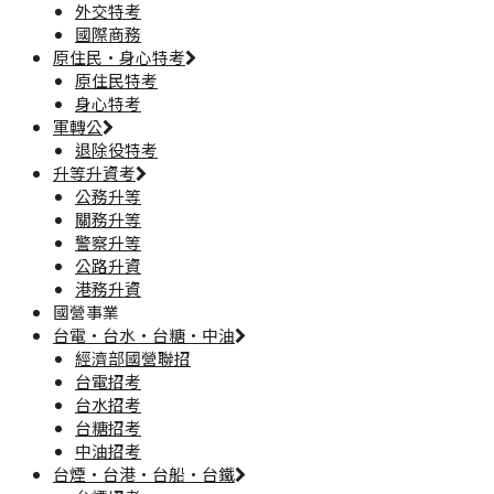
外交特考
國際商務
原住民·身心特考
原住民特考
身心特考
軍轉公
退除役特考
升等升資考
公務升等
關務升等
警察升等
公路升資
港務升資
國營事業
台電·台水·台糖·中油
經濟部國營聯招
台電招考
台水招考
台糖招考
中油招考
台煙·台港·台船·台鐵