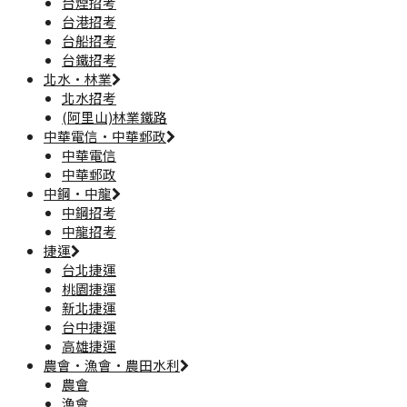
台煙招考
台港招考
台船招考
台鐵招考
北水·林業
北水招考
(阿里山)林業鐵路
中華電信·中華郵政
中華電信
中華郵政
中鋼·中龍
中鋼招考
中龍招考
捷運
台北捷運
桃園捷運
新北捷運
台中捷運
高雄捷運
農會·漁會·農田水利
農會
漁會