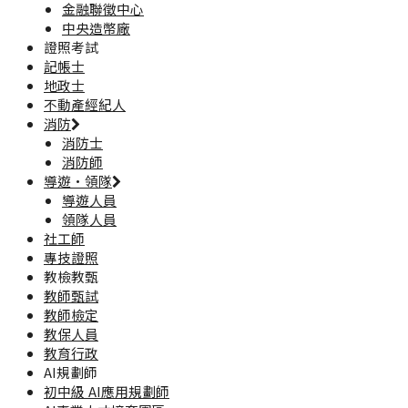
金融聯徵中心
中央造幣廠
證照考試
記帳士
地政士
不動產經紀人
消防
消防士
消防師
導遊·領隊
導遊人員
領隊人員
社工師
專技證照
教檢教甄
教師甄試
教師檢定
教保人員
教育行政
AI規劃師
初中級 AI應用規劃師