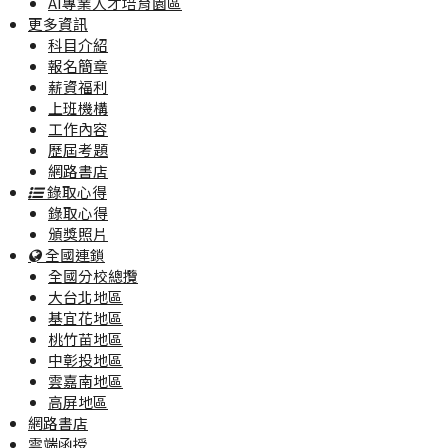
AI專業人才培育園區
更多資訊
科目介紹
報名簡章
薪資福利
上班機構
工作內容
歷屆考題
網路書店
錄取心得
錄取心得
頒獎照片
全國連鎖
全國分校總攬
大台北地區
基宜花地區
桃竹苗地區
中彰投地區
雲嘉南地區
高屏地區
網路書店
雲端函授