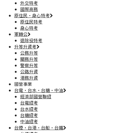
外交特考
國際商務
原住民·身心特考
原住民特考
身心特考
軍轉公
退除役特考
升等升資考
公務升等
關務升等
警察升等
公路升資
港務升資
國營事業
台電·台水·台糖·中油
經濟部國營聯招
台電招考
台水招考
台糖招考
中油招考
台煙·台港·台船·台鐵