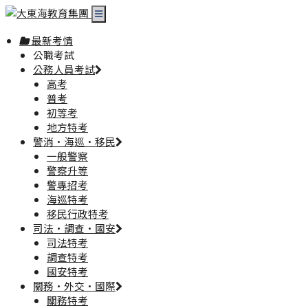
最新考情
公職考試
公務人員考試
高考
普考
初等考
地方特考
警消·海巡·移民
一般警察
警察升等
警專招考
海巡特考
移民行政特考
司法·調查·國安
司法特考
調查特考
國安特考
關務·外交·國際
關務特考