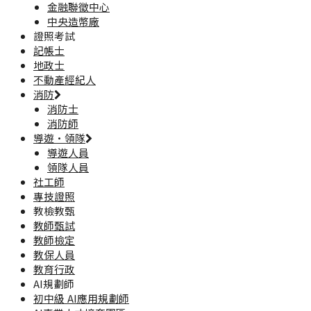
金融聯徵中心
中央造幣廠
證照考試
記帳士
地政士
不動產經紀人
消防
消防士
消防師
導遊·領隊
導遊人員
領隊人員
社工師
專技證照
教檢教甄
教師甄試
教師檢定
教保人員
教育行政
AI規劃師
初中級 AI應用規劃師