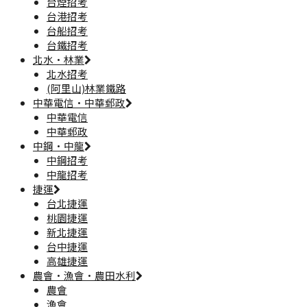
台煙招考
台港招考
台船招考
台鐵招考
北水·林業
北水招考
(阿里山)林業鐵路
中華電信·中華郵政
中華電信
中華郵政
中鋼·中龍
中鋼招考
中龍招考
捷運
台北捷運
桃園捷運
新北捷運
台中捷運
高雄捷運
農會·漁會·農田水利
農會
漁會