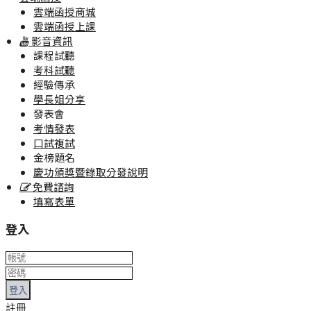
雲端函授商城
雲端函授上課
影音資訊
課程試聽
考科試聽
經驗傳承
學長姐分享
發表會
考情發表
口試複試
金榜題名
慶功頒獎暨錄取分發說明
免費諮詢
填寫表單
登入
登入
註冊