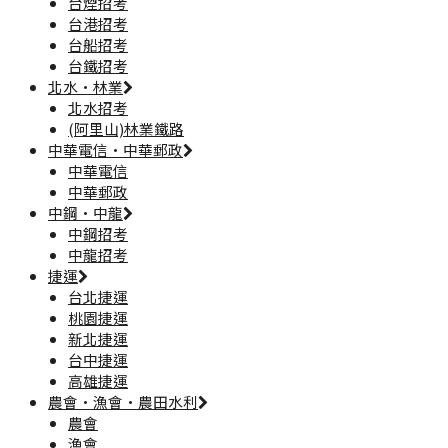
台煙招考
台港招考
台船招考
台鐵招考
北水·林業
北水招考
(阿里山)林業鐵路
中華電信·中華郵政
中華電信
中華郵政
中鋼·中龍
中鋼招考
中龍招考
捷運
台北捷運
桃園捷運
新北捷運
台中捷運
高雄捷運
農會·漁會·農田水利
農會
漁會