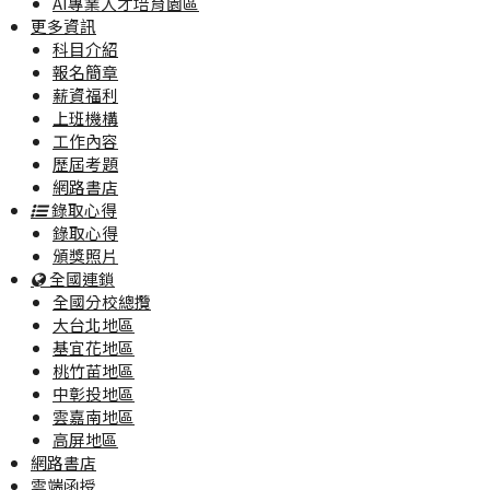
AI專業人才培育園區
更多資訊
科目介紹
報名簡章
薪資福利
上班機構
工作內容
歷屆考題
網路書店
錄取心得
錄取心得
頒獎照片
全國連鎖
全國分校總攬
大台北地區
基宜花地區
桃竹苗地區
中彰投地區
雲嘉南地區
高屏地區
網路書店
雲端函授