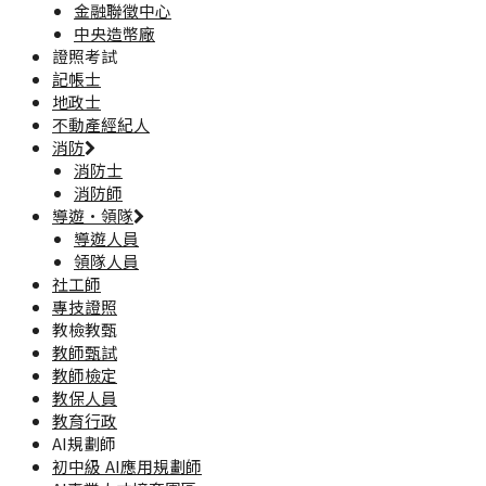
金融聯徵中心
中央造幣廠
證照考試
記帳士
地政士
不動產經紀人
消防
消防士
消防師
導遊·領隊
導遊人員
領隊人員
社工師
專技證照
教檢教甄
教師甄試
教師檢定
教保人員
教育行政
AI規劃師
初中級 AI應用規劃師