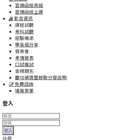
雲端函授商城
雲端函授上課
影音資訊
課程試聽
考科試聽
經驗傳承
學長姐分享
發表會
考情發表
口試複試
金榜題名
慶功頒獎暨錄取分發說明
免費諮詢
填寫表單
登入
登入
註冊