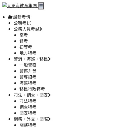
最新考情
公職考試
公務人員考試
高考
普考
初等考
地方特考
警消·海巡·移民
一般警察
警察升等
警專招考
海巡特考
移民行政特考
司法·調查·國安
司法特考
調查特考
國安特考
關務·外交·國際
關務特考