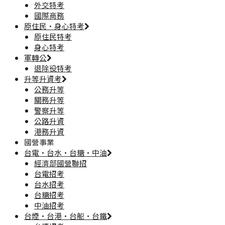
外交特考
國際商務
原住民·身心特考
原住民特考
身心特考
軍轉公
退除役特考
升等升資考
公務升等
關務升等
警察升等
公路升資
港務升資
國營事業
台電·台水·台糖·中油
經濟部國營聯招
台電招考
台水招考
台糖招考
中油招考
台煙·台港·台船·台鐵