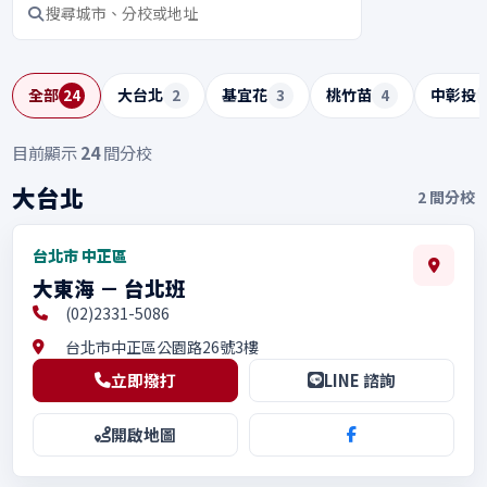
搜尋分校
全部
大台北
基宜花
桃竹苗
中彰投
24
2
3
4
目前顯示
24
間分校
大台北
2
間分校
台北市 中正區
大東海 － 台北班
(02)2331-5086
台北市中正區公園路26號3樓
立即撥打
LINE 諮詢
開啟地圖