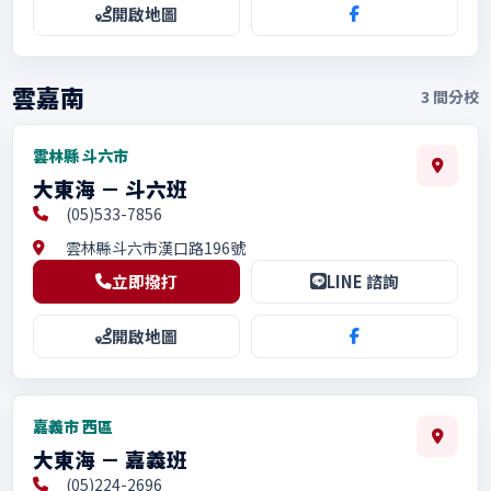
開啟地圖
雲嘉南
3
間分校
雲林縣 斗六市
大東海 － 斗六班
(05)533-7856
雲林縣斗六市漢口路196號
立即撥打
LINE 諮詢
開啟地圖
嘉義市 西區
大東海 － 嘉義班
(05)224-2696