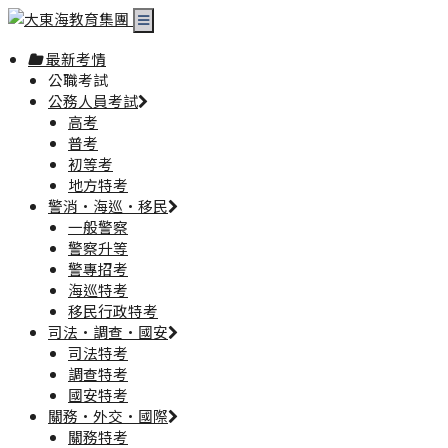
最新考情
公職考試
公務人員考試
高考
普考
初等考
地方特考
警消·海巡·移民
一般警察
警察升等
警專招考
海巡特考
移民行政特考
司法·調查·國安
司法特考
調查特考
國安特考
關務·外交·國際
關務特考