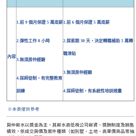
1.前 9 個月保證 5 萬底薪
1.前 6 個月保證 5 萬底薪
2.彈性工作 8 小時
2.探索期 30 天，決定轉職補助 5 萬轉
職津貼
內容
3.無須房仲經驗
3.無須房仲經驗
4.採師徒制，有完整教育
訓練
4.採師徒制，有系統性培訓規畫
※本表僅供參考
房仲薪水以獎金為主，其薪水高低視公司薪資、獎酬制度及銷售
績效，依成交房價及案件種類（如別墅、土地、高單價商品等抽