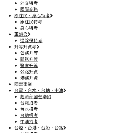
外交特考
國際商務
原住民·身心特考
原住民特考
身心特考
軍轉公
退除役特考
升等升資考
公務升等
關務升等
警察升等
公路升資
港務升資
國營事業
台電·台水·台糖·中油
經濟部國營聯招
台電招考
台水招考
台糖招考
中油招考
台煙·台港·台船·台鐵