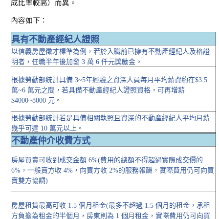
成比率較高）而異。
內容如下：
具有不動產經紀人證照
以信義房屋徵才標準為例，若於入職前已擁有不動產經紀人及格證
明者，任職半年後加發 3 萬 6 仟元獎勵金。
根據勞動部統計具備 3~5年經驗之資深人員每月平均薪資約在$3.5
萬~6 萬元之間，若具備不動產經紀人證照資格，可再增薪
$4000~8000 元。
根據勞動部統計若是具備相關執照且資深的不動產經紀人平均月薪
幾乎可達 10 萬元以上。
不動產仲介收費方式
房屋買賣可收到成交金額 6%(費用的總額不得超過實際成交價的
6%，一般賣方收 4%，向買方收 2%的服務報酬，實際費用仍可向買
賣雙方協調)
房屋租賃最高可收 1.5 個月租金(最多不超過 1.5 個月的租金，承租
方負擔為租金的半個月，房東則為 1 個月租金，實際費用仍可向買