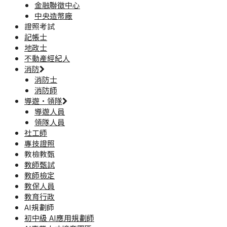
金融聯徵中心
中央造幣廠
證照考試
記帳士
地政士
不動產經紀人
消防
消防士
消防師
導遊·領隊
導遊人員
領隊人員
社工師
專技證照
教檢教甄
教師甄試
教師檢定
教保人員
教育行政
AI規劃師
初中級 AI應用規劃師