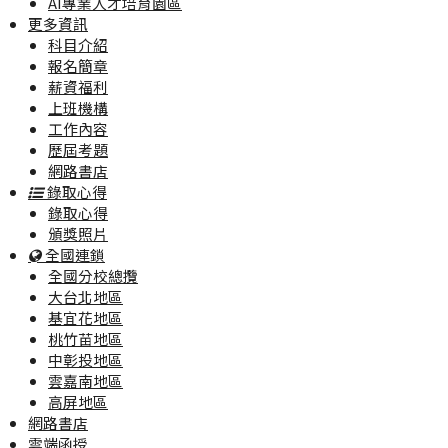
AI專業人才培育園區
更多資訊
科目介紹
報名簡章
薪資福利
上班機構
工作內容
歷屆考題
網路書店
錄取心得
錄取心得
頒獎照片
全國連鎖
全國分校總攬
大台北地區
基宜花地區
桃竹苗地區
中彰投地區
雲嘉南地區
高屏地區
網路書店
雲端函授