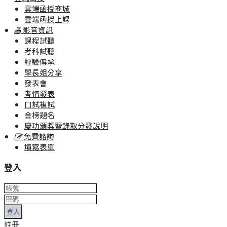
雲端函授商城
雲端函授上課
影音資訊
課程試聽
考科試聽
經驗傳承
學長姐分享
發表會
考情發表
口試複試
金榜題名
慶功頒獎暨錄取分發說明
免費諮詢
填寫表單
登入
登入
註冊