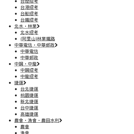
台煙招考
台港招考
台船招考
台鐵招考
北水·林業
北水招考
(阿里山)林業鐵路
中華電信·中華郵政
中華電信
中華郵政
中鋼·中龍
中鋼招考
中龍招考
捷運
台北捷運
桃園捷運
新北捷運
台中捷運
高雄捷運
農會·漁會·農田水利
農會
漁會