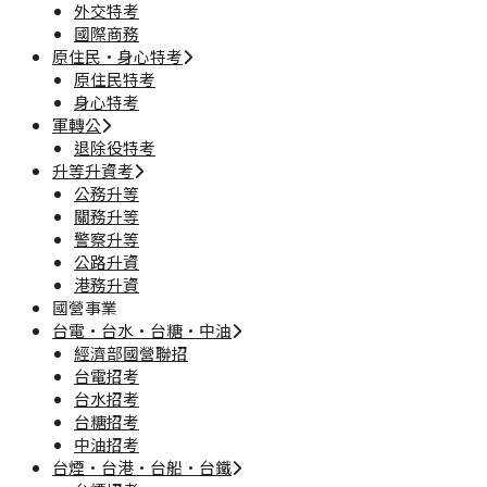
外交特考
國際商務
原住民·身心特考
原住民特考
身心特考
軍轉公
退除役特考
升等升資考
公務升等
關務升等
警察升等
公路升資
港務升資
國營事業
台電·台水·台糖·中油
經濟部國營聯招
台電招考
台水招考
台糖招考
中油招考
台煙·台港·台船·台鐵