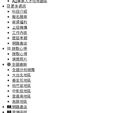
AI專業人才培育園區
更多資訊
科目介紹
報名簡章
薪資福利
上班機構
工作內容
歷屆考題
網路書店
錄取心得
錄取心得
頒獎照片
全國連鎖
全國分校總攬
大台北地區
基宜花地區
桃竹苗地區
中彰投地區
雲嘉南地區
高屏地區
網路書店
雲端函授