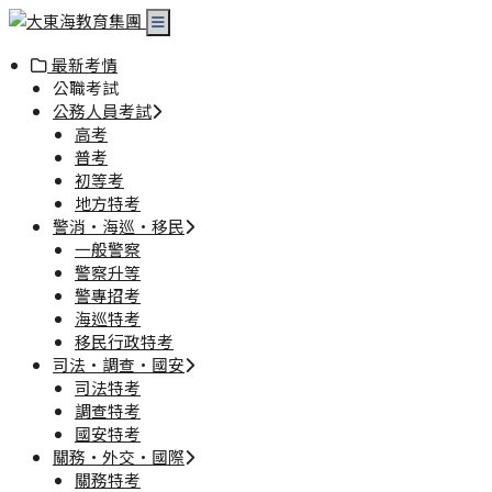
最新考情
公職考試
公務人員考試
高考
普考
初等考
地方特考
警消·海巡·移民
一般警察
警察升等
警專招考
海巡特考
移民行政特考
司法·調查·國安
司法特考
調查特考
國安特考
關務·外交·國際
關務特考