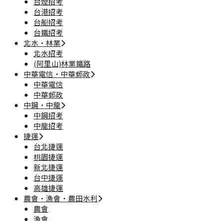
台煙招考
台港招考
台船招考
台鐵招考
北水·林業
北水招考
(阿里山)林業鐵路
中華電信·中華郵政
中華電信
中華郵政
中鋼·中龍
中鋼招考
中龍招考
捷運
台北捷運
桃園捷運
新北捷運
台中捷運
高雄捷運
農會·漁會·農田水利
農會
漁會