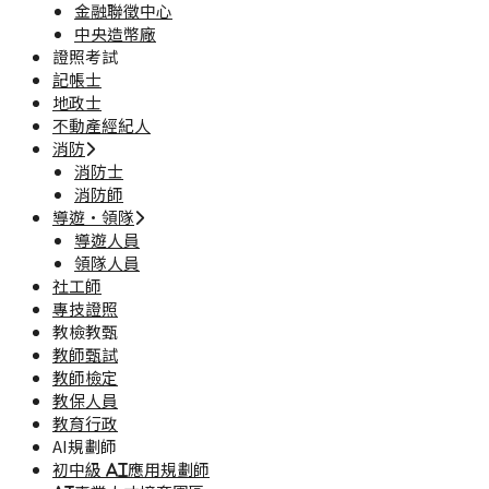
金融聯徵中心
中央造幣廠
證照考試
記帳士
地政士
不動產經紀人
消防
消防士
消防師
導遊·領隊
導遊人員
領隊人員
社工師
專技證照
教檢教甄
教師甄試
教師檢定
教保人員
教育行政
AI規劃師
初中級 AI應用規劃師