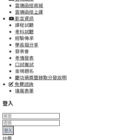
雲端函授商城
雲端函授上課
影音資訊
課程試聽
考科試聽
經驗傳承
學長姐分享
發表會
考情發表
口試複試
金榜題名
慶功頒獎暨錄取分發說明
免費諮詢
填寫表單
登入
登入
註冊