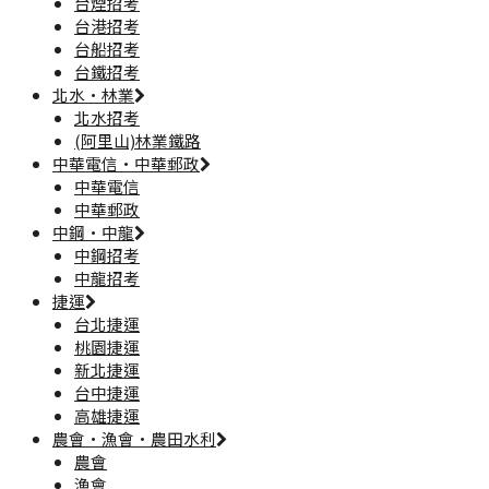
台煙招考
台港招考
台船招考
台鐵招考
北水·林業
北水招考
(阿里山)林業鐵路
中華電信·中華郵政
中華電信
中華郵政
中鋼·中龍
中鋼招考
中龍招考
捷運
台北捷運
桃園捷運
新北捷運
台中捷運
高雄捷運
農會·漁會·農田水利
農會
漁會