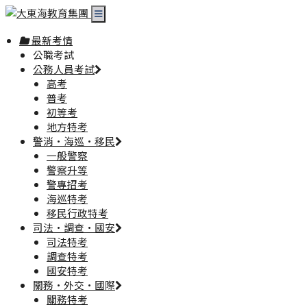
最新考情
公職考試
公務人員考試
高考
普考
初等考
地方特考
警消·海巡·移民
一般警察
警察升等
警專招考
海巡特考
移民行政特考
司法·調查·國安
司法特考
調查特考
國安特考
關務·外交·國際
關務特考