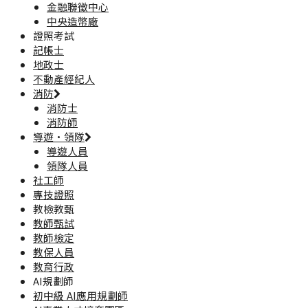
金融聯徵中心
中央造幣廠
證照考試
記帳士
地政士
不動產經紀人
消防
消防士
消防師
導遊·領隊
導遊人員
領隊人員
社工師
專技證照
教檢教甄
教師甄試
教師檢定
教保人員
教育行政
AI規劃師
初中級 AI應用規劃師