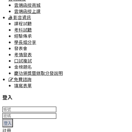
雲端函授商城
雲端函授上課
影音資訊
課程試聽
考科試聽
經驗傳承
學長姐分享
發表會
考情發表
口試複試
金榜題名
慶功頒獎暨錄取分發說明
免費諮詢
填寫表單
登入
登入
註冊