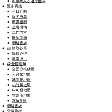
AI專業人才培育園區
更多資訊
科目介紹
報名簡章
薪資福利
上班機構
工作內容
歷屆考題
網路書店
錄取心得
錄取心得
頒獎照片
全國連鎖
全國分校總攬
大台北地區
基宜花地區
桃竹苗地區
中彰投地區
雲嘉南地區
高屏地區
網路書店
雲端函授