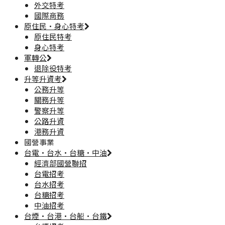
外交特考
國際商務
原住民·身心特考
原住民特考
身心特考
軍轉公
退除役特考
升等升資考
公務升等
關務升等
警察升等
公路升資
港務升資
國營事業
台電·台水·台糖·中油
經濟部國營聯招
台電招考
台水招考
台糖招考
中油招考
台煙·台港·台船·台鐵