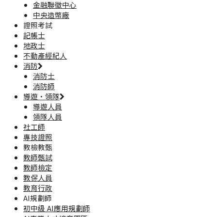
金融聯徵中心
中央造幣廠
證照考試
記帳士
地政士
不動產經紀人
消防
消防士
消防師
導遊·領隊
導遊人員
領隊人員
社工師
專技證照
教檢教甄
教師甄試
教師檢定
教保人員
教育行政
AI規劃師
初中級 AI應用規劃師