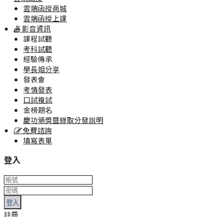
雲端函授商城
雲端函授上課
影音資訊
課程試聽
考科試聽
經驗傳承
學長姐分享
發表會
考情發表
口試複試
金榜題名
慶功頒獎暨錄取分發說明
免費諮詢
填寫表單
登入
登入
註冊