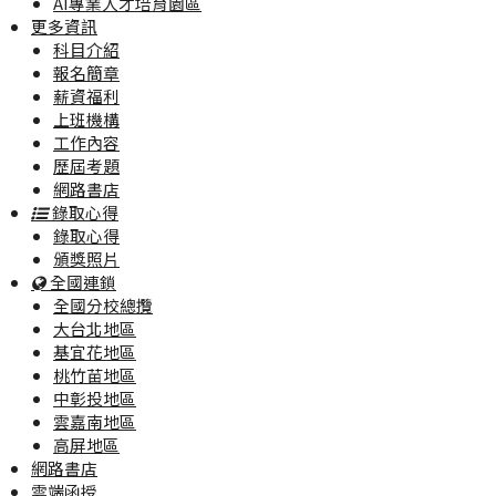
AI專業人才培育園區
更多資訊
科目介紹
報名簡章
薪資福利
上班機構
工作內容
歷屆考題
網路書店
錄取心得
錄取心得
頒獎照片
全國連鎖
全國分校總攬
大台北地區
基宜花地區
桃竹苗地區
中彰投地區
雲嘉南地區
高屏地區
網路書店
雲端函授