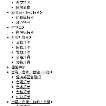
外交特考
國際商務
原住民·身心特考
原住民特考
身心特考
軍轉公
退除役特考
升等升資考
公務升等
關務升等
警察升等
公路升資
港務升資
國營事業
台電·台水·台糖·中油
經濟部國營聯招
台電招考
台水招考
台糖招考
中油招考
台煙·台港·台船·台鐵