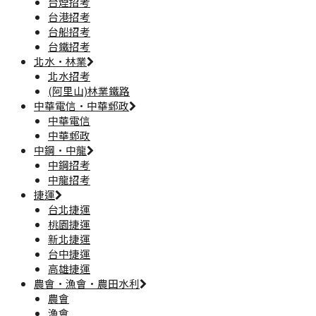
台煙招考
台港招考
台船招考
台鐵招考
北水·林業
北水招考
(阿里山)林業鐵路
中華電信·中華郵政
中華電信
中華郵政
中鋼·中龍
中鋼招考
中龍招考
捷運
台北捷運
桃園捷運
新北捷運
台中捷運
高雄捷運
農會·漁會·農田水利
農會
漁會