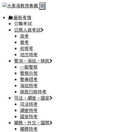
最新考情
公職考試
公務人員考試
高考
普考
初等考
地方特考
警消·海巡·移民
一般警察
警察升等
警專招考
海巡特考
移民行政特考
司法·調查·國安
司法特考
調查特考
國安特考
關務·外交·國際
關務特考