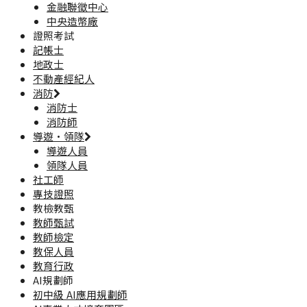
金融聯徵中心
中央造幣廠
證照考試
記帳士
地政士
不動產經紀人
消防
消防士
消防師
導遊·領隊
導遊人員
領隊人員
社工師
專技證照
教檢教甄
教師甄試
教師檢定
教保人員
教育行政
AI規劃師
初中級 AI應用規劃師