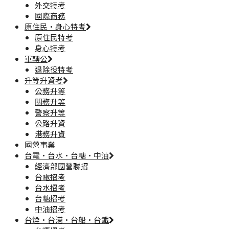
外交特考
國際商務
原住民·身心特考
原住民特考
身心特考
軍轉公
退除役特考
升等升資考
公務升等
關務升等
警察升等
公路升資
港務升資
國營事業
台電·台水·台糖·中油
經濟部國營聯招
台電招考
台水招考
台糖招考
中油招考
台煙·台港·台船·台鐵