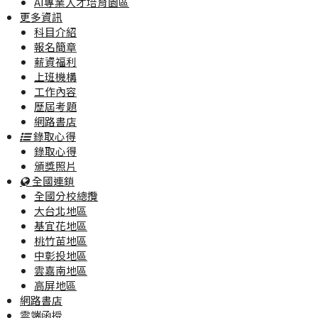
AI專業人才培育園區
更多資訊
科目介紹
報名簡章
薪資福利
上班機構
工作內容
歷屆考題
網路書店
錄取心得
錄取心得
頒獎照片
全國連鎖
全國分校總攬
大台北地區
基宜花地區
桃竹苗地區
中彰投地區
雲嘉南地區
高屏地區
網路書店
雲端函授