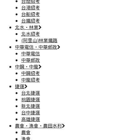
台煙招考
台港招考
台船招考
台鐵招考
北水·林業
北水招考
(阿里山)林業鐵路
中華電信·中華郵政
中華電信
中華郵政
中鋼·中龍
中鋼招考
中龍招考
捷運
台北捷運
桃園捷運
新北捷運
台中捷運
高雄捷運
農會·漁會·農田水利
農會
漁會