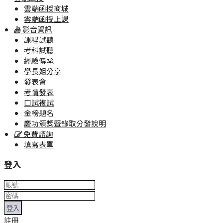
雲端函授商城
雲端函授上課
影音資訊
課程試聽
考科試聽
經驗傳承
學長姐分享
發表會
考情發表
口試複試
金榜題名
慶功頒獎暨錄取分發說明
免費諮詢
填寫表單
登入
登入
註冊