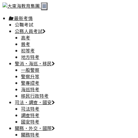
最新考情
公職考試
公務人員考試
高考
普考
初等考
地方特考
警消·海巡·移民
一般警察
警察升等
警專招考
海巡特考
移民行政特考
司法·調查·國安
司法特考
調查特考
國安特考
關務·外交·國際
關務特考