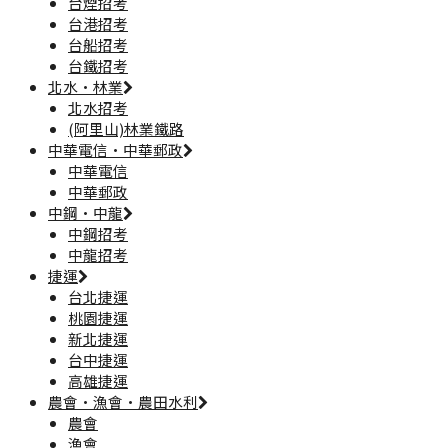
台煙招考
台港招考
台船招考
台鐵招考
北水·林業
北水招考
(阿里山)林業鐵路
中華電信·中華郵政
中華電信
中華郵政
中鋼·中龍
中鋼招考
中龍招考
捷運
台北捷運
桃園捷運
新北捷運
台中捷運
高雄捷運
農會·漁會·農田水利
農會
漁會