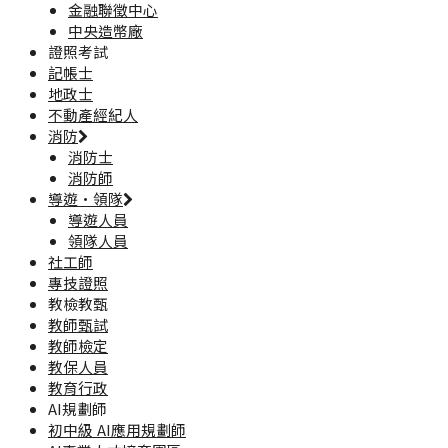
金融聯徵中心
中央造幣廠
證照考試
記帳士
地政士
不動產經紀人
消防
消防士
消防師
導遊·領隊
導遊人員
領隊人員
社工師
專技證照
教檢教甄
教師甄試
教師檢定
教保人員
教育行政
AI規劃師
初中級 AI應用規劃師