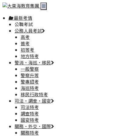
最新考情
公職考試
公務人員考試
高考
普考
初等考
地方特考
警消·海巡·移民
一般警察
警察升等
警專招考
海巡特考
移民行政特考
司法·調查·國安
司法特考
調查特考
國安特考
關務·外交·國際
關務特考