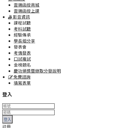
雲端函授商城
雲端函授上課
影音資訊
課程試聽
考科試聽
經驗傳承
學長姐分享
發表會
考情發表
口試複試
金榜題名
慶功頒獎暨錄取分發說明
免費諮詢
填寫表單
登入
登入
註冊