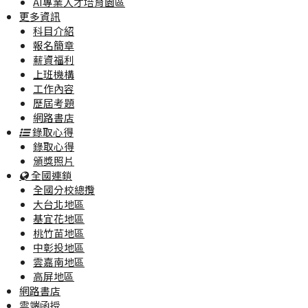
AI專業人才培育園區
更多資訊
科目介紹
報名簡章
薪資福利
上班機構
工作內容
歷屆考題
網路書店
錄取心得
錄取心得
頒獎照片
全國連鎖
全國分校總攬
大台北地區
基宜花地區
桃竹苗地區
中彰投地區
雲嘉南地區
高屏地區
網路書店
雲端函授