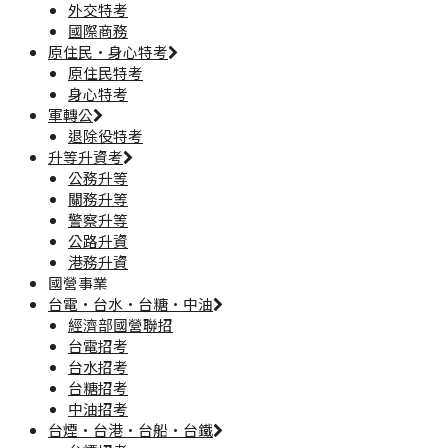
外交特考
國際商務
原住民·身心特考
原住民特考
身心特考
軍轉公
退除役特考
升等升資考
公務升等
關務升等
警察升等
公路升資
港務升資
國營事業
台電·台水·台糖·中油
經濟部國營聯招
台電招考
台水招考
台糖招考
中油招考
台煙·台港·台船·台鐵