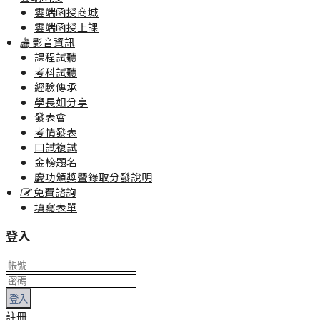
雲端函授商城
雲端函授上課
影音資訊
課程試聽
考科試聽
經驗傳承
學長姐分享
發表會
考情發表
口試複試
金榜題名
慶功頒獎暨錄取分發說明
免費諮詢
填寫表單
登入
登入
註冊