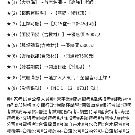
★(1)【大東海】～首席名師～【高強】老師！
★(2)【鐵路運輸學】～【基礎·精修班】!
★(3)【上課時數】→【共15堂～共計45小時】！
★(4)【面授函授（含教材）】→優惠價7500元!
★(5)【現場聽看(含教材)】→優惠價7500元!
★(6)【雲端視訊(含教材)】→開通費7500元!
★(7)【聽看期間】→開通日起【3個月】！
★(8)【試聽滿意】→速加入大東海！全國皆可上課！
★(9)【影集編號】→【NO.1．13．0731】號！
#國家考試＃公務人員#國營事業#捷運招考#鐵路招考#郵政電信
#經濟部聯招＃交通行政#鐵路運輸學#國營事業#銀行考試#證照
考試#高等考試#普通考試#關務特考#調查特考#國安特考#海巡
特考#外交特考#原民特考#退除役考#各類特考#台灣電力#台電
公司#台電招考#台電雇員#台灣自來水#台水公司#台水招考#台
灣糖業#台糖公司#台灣菸酒#台煙公司#台酒公司#台煙招考#台