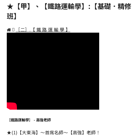
★【甲】、【鐵路運輸學】:【基礎．精修
班】
［二］.【 鐵 路 運 輸 學 】
［鐵路運輸學］ - 高強老師
★(1)【大東海】～首席名師～【高強】老師！