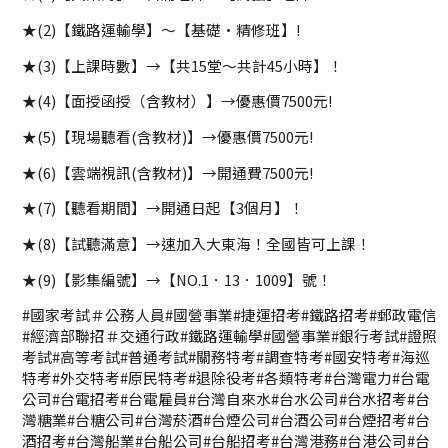
★(2)【鐵路運輸學】～【基礎·精修班】!
★(3)【上課時數】→【共15堂～共計45小時】！
★(4)【面授函授（含教材）】→優惠價7500元!
★(5)【現場聽看(含教材)】→優惠價7500元!
★(6)【雲端視訊(含教材)】→開通費7500元!
★(7)【聽看期間】→開通日起【3個月】！
★(8)【試聽滿意】→速加入大東海！全國皆可上課！
★(9)【影集編號】→【NO.1．13．1009】號！
#國家考試＃公務人員#國營事業#捷運招考#鐵路招考#郵政電信
#經濟部聯招＃交通行政#鐵路運輸學#國營事業#銀行考試#證照
考試#高等考試#普通考試#關務特考#調查特考#國安特考#海巡
特考#外交特考#原民特考#退除役考#各類特考#台灣電力#台電
公司#台電招考#台電雇員#台灣自來水#台水公司#台水招考#台
灣糖業#台糖公司#台灣菸酒#台煙公司#台酒公司#台煙招考#台
酒招考#台灣船業#台船公司#台船招考#台灣港務#台港公司#台