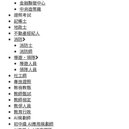
金融聯徵中心
中央造幣廠
證照考試
記帳士
地政士
不動產經紀人
消防
消防士
消防師
導遊·領隊
導遊人員
領隊人員
社工師
專技證照
教檢教甄
教師甄試
教師檢定
教保人員
教育行政
AI規劃師
初中級 AI應用規劃師