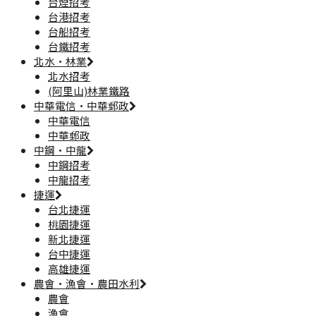
台煙招考
台港招考
台船招考
台鐵招考
北水·林業
北水招考
(阿里山)林業鐵路
中華電信·中華郵政
中華電信
中華郵政
中鋼·中龍
中鋼招考
中龍招考
捷運
台北捷運
桃園捷運
新北捷運
台中捷運
高雄捷運
農會·漁會·農田水利
農會
漁會