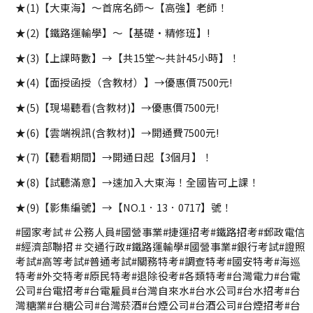
★(1)【大東海】～首席名師～【高強】老師！
★(2)【鐵路運輸學】～【基礎·精修班】!
★(3)【上課時數】→【共15堂～共計45小時】！
★(4)【面授函授（含教材）】→優惠價7500元!
★(5)【現場聽看(含教材)】→優惠價7500元!
★(6)【雲端視訊(含教材)】→開通費7500元!
★(7)【聽看期間】→開通日起【3個月】！
★(8)【試聽滿意】→速加入大東海！全國皆可上課！
★(9)【影集編號】→【NO.1．13．0717】號！
#國家考試＃公務人員#國營事業#捷運招考#鐵路招考#郵政電信
#經濟部聯招＃交通行政#鐵路運輸學#國營事業#銀行考試#證照
考試#高等考試#普通考試#關務特考#調查特考#國安特考#海巡
特考#外交特考#原民特考#退除役考#各類特考#台灣電力#台電
公司#台電招考#台電雇員#台灣自來水#台水公司#台水招考#台
灣糖業#台糖公司#台灣菸酒#台煙公司#台酒公司#台煙招考#台