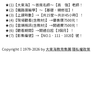
★(1)【大東海】～首席名師～【高 強】老師！
★(2)【鐵路運輸學】～【基礎．精修班】!
★(3)【上課時數】→【共15堂～共計45小時】！
★(4)【現場聽看(含教材)】→優惠價7500元！
★(5)【雲端視訊(含教材)】→開通費7500元！
★(6)【聽看期間】→開通日起【3個月】！
★(7)【影集編號】→【NO.1．111．1020】號！
#鐵路運輸學 #基礎精修班
Copyright
1979-
2026
by
大東海教育集團
隱私權政策