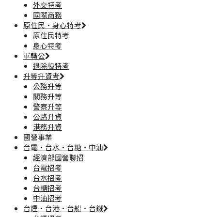
外交特考
國際商務
原住民·身心特考
原住民特考
身心特考
軍轉公
退除役特考
升等升資考
公務升等
關務升等
警察升等
公路升資
港務升資
國營事業
台電·台水·台糖·中油
經濟部國營聯招
台電招考
台水招考
台糖招考
中油招考
台煙·台港·台船·台鐵