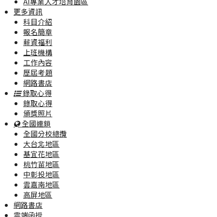
AI專業人才培育園區
更多資訊
科目介紹
報名簡章
薪資福利
上班機構
工作內容
歷屆考題
網路書店
錄取心得
錄取心得
頒獎照片
全國連鎖
全國分校總攬
大台北地區
基宜花地區
桃竹苗地區
中彰投地區
雲嘉南地區
高屏地區
網路書店
雲端函授