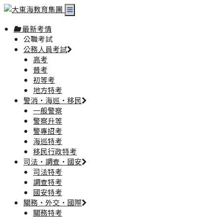
最新考情
公職考試
公務人員考試
高考
普考
初等考
地方特考
警消·海巡·移民
一般警察
警察升等
警專招考
海巡特考
移民行政特考
司法·調查·國安
司法特考
調查特考
國安特考
關務·外交·國際
關務特考