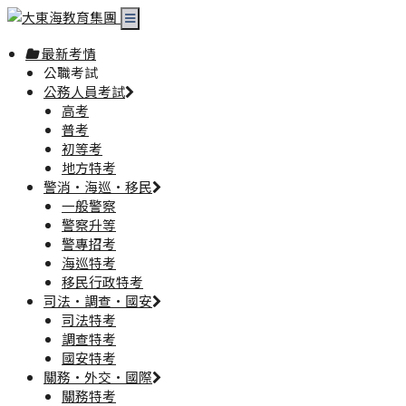
最新考情
公職考試
公務人員考試
高考
普考
初等考
地方特考
警消·海巡·移民
一般警察
警察升等
警專招考
海巡特考
移民行政特考
司法·調查·國安
司法特考
調查特考
國安特考
關務·外交·國際
關務特考