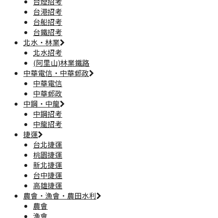
台煙招考
台港招考
台船招考
台鐵招考
北水·林業
北水招考
(阿里山)林業鐵路
中華電信·中華郵政
中華電信
中華郵政
中鋼·中龍
中鋼招考
中龍招考
捷運
台北捷運
桃園捷運
新北捷運
台中捷運
高雄捷運
農會·漁會·農田水利
農會
漁會