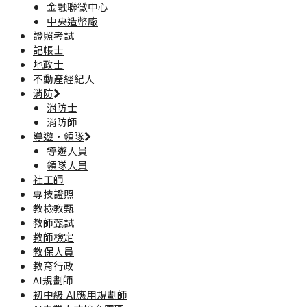
金融聯徵中心
中央造幣廠
證照考試
記帳士
地政士
不動產經紀人
消防
消防士
消防師
導遊·領隊
導遊人員
領隊人員
社工師
專技證照
教檢教甄
教師甄試
教師檢定
教保人員
教育行政
AI規劃師
初中級 AI應用規劃師