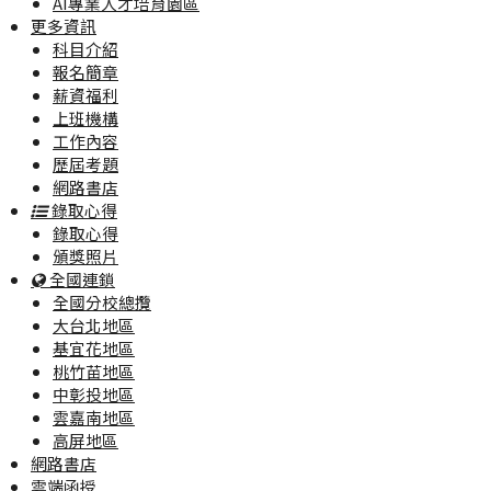
AI專業人才培育園區
更多資訊
科目介紹
報名簡章
薪資福利
上班機構
工作內容
歷屆考題
網路書店
錄取心得
錄取心得
頒獎照片
全國連鎖
全國分校總攬
大台北地區
基宜花地區
桃竹苗地區
中彰投地區
雲嘉南地區
高屏地區
網路書店
雲端函授