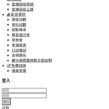
雲端函授商城
雲端函授上課
影音資訊
課程試聽
考科試聽
經驗傳承
學長姐分享
發表會
考情發表
口試複試
金榜題名
慶功頒獎暨錄取分發說明
免費諮詢
填寫表單
登入
登入
註冊