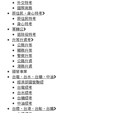
外交特考
國際商務
原住民·身心特考
原住民特考
身心特考
軍轉公
退除役特考
升等升資考
公務升等
關務升等
警察升等
公路升資
港務升資
國營事業
台電·台水·台糖·中油
經濟部國營聯招
台電招考
台水招考
台糖招考
中油招考
台煙·台港·台船·台鐵