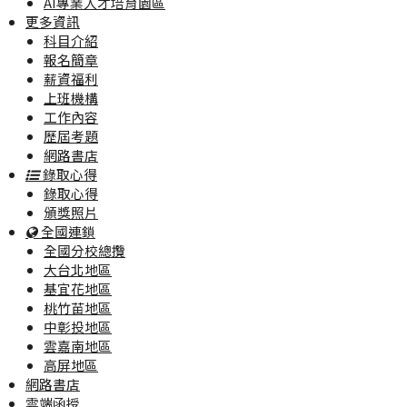
AI專業人才培育園區
更多資訊
科目介紹
報名簡章
薪資福利
上班機構
工作內容
歷屆考題
網路書店
錄取心得
錄取心得
頒獎照片
全國連鎖
全國分校總攬
大台北地區
基宜花地區
桃竹苗地區
中彰投地區
雲嘉南地區
高屏地區
網路書店
雲端函授