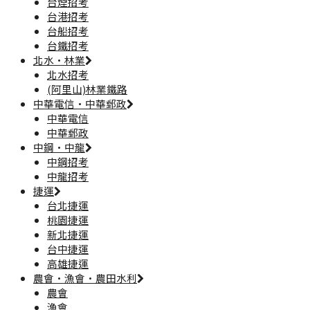
台煙招考
台港招考
台船招考
台鐵招考
北水·林業
北水招考
(阿里山)林業鐵路
中華電信·中華郵政
中華電信
中華郵政
中鋼·中龍
中鋼招考
中龍招考
捷運
台北捷運
桃園捷運
新北捷運
台中捷運
高雄捷運
農會·漁會·農田水利
農會
漁會