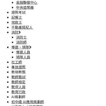
金融聯徵中心
中央造幣廠
證照考試
記帳士
地政士
不動產經紀人
消防
消防士
消防師
導遊·領隊
導遊人員
領隊人員
社工師
專技證照
教檢教甄
教師甄試
教師檢定
教保人員
教育行政
AI規劃師
初中級 AI應用規劃師