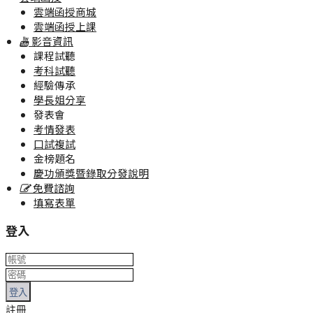
雲端函授商城
雲端函授上課
影音資訊
課程試聽
考科試聽
經驗傳承
學長姐分享
發表會
考情發表
口試複試
金榜題名
慶功頒獎暨錄取分發說明
免費諮詢
填寫表單
登入
登入
註冊