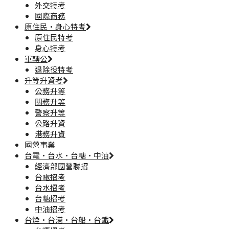
外交特考
國際商務
原住民·身心特考
原住民特考
身心特考
軍轉公
退除役特考
升等升資考
公務升等
關務升等
警察升等
公路升資
港務升資
國營事業
台電·台水·台糖·中油
經濟部國營聯招
台電招考
台水招考
台糖招考
中油招考
台煙·台港·台船·台鐵