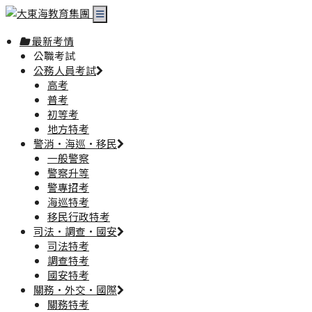
最新考情
公職考試
公務人員考試
高考
普考
初等考
地方特考
警消·海巡·移民
一般警察
警察升等
警專招考
海巡特考
移民行政特考
司法·調查·國安
司法特考
調查特考
國安特考
關務·外交·國際
關務特考