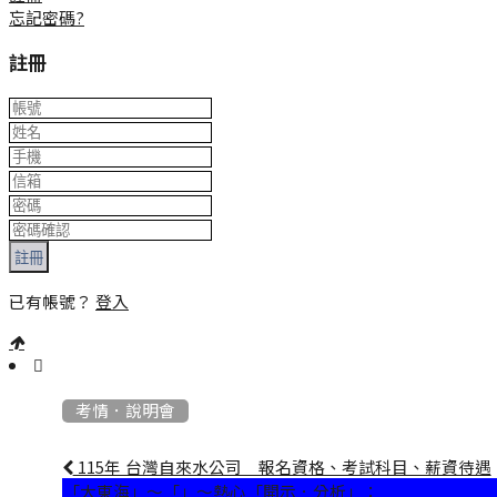
忘記密碼?
註冊
註冊
已有帳號？
登入
:::
考情．說明會
115年 台灣自來水公司 報名資格、考試科目、薪資待遇
「大東海」～「」～熱心「開示．分析」：