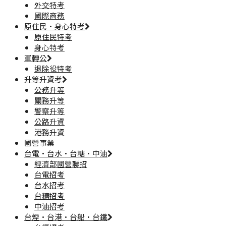
外交特考
國際商務
原住民·身心特考
原住民特考
身心特考
軍轉公
退除役特考
升等升資考
公務升等
關務升等
警察升等
公路升資
港務升資
國營事業
台電·台水·台糖·中油
經濟部國營聯招
台電招考
台水招考
台糖招考
中油招考
台煙·台港·台船·台鐵