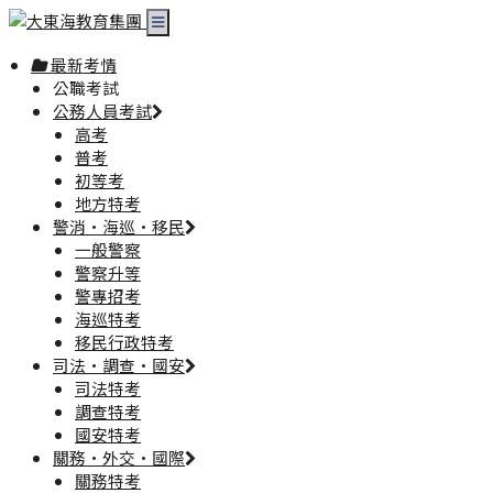
最新考情
公職考試
公務人員考試
高考
普考
初等考
地方特考
警消·海巡·移民
一般警察
警察升等
警專招考
海巡特考
移民行政特考
司法·調查·國安
司法特考
調查特考
國安特考
關務·外交·國際
關務特考