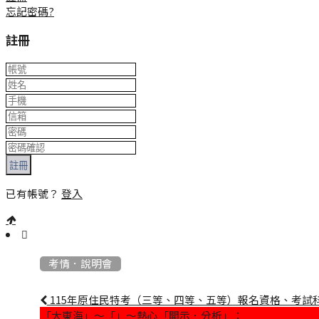
忘記密碼?
註冊
註冊
已有帳號？
登入
:::
考情．說明會
115年原住民特考（三等、四等、五等）報名資格、考試
「大東海」～「」～熱心「開示．分析」：