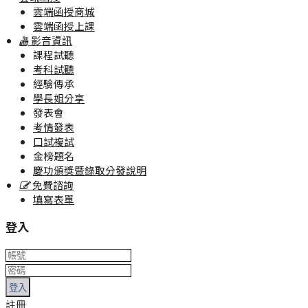
雲端函授商城
雲端函授上課
影音資訊
課程試聽
考科試聽
經驗傳承
學長姐分享
發表會
考情發表
口試複試
金榜題名
慶功頒獎暨錄取分發說明
免費諮詢
填寫表單
登入
登入
註冊