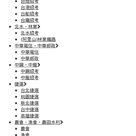
台煙招考
台港招考
台船招考
台鐵招考
北水·林業
北水招考
(阿里山)林業鐵路
中華電信·中華郵政
中華電信
中華郵政
中鋼·中龍
中鋼招考
中龍招考
捷運
台北捷運
桃園捷運
新北捷運
台中捷運
高雄捷運
農會·漁會·農田水利
農會
漁會