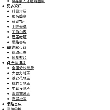
AI專業人才培育園區
更多資訊
科目介紹
報名簡章
薪資福利
上班機構
工作內容
歷屆考題
網路書店
錄取心得
錄取心得
頒獎照片
全國連鎖
全國分校總攬
大台北地區
基宜花地區
桃竹苗地區
中彰投地區
雲嘉南地區
高屏地區
網路書店
雲端函授