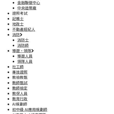
金融聯徵中心
中央造幣廠
證照考試
記帳士
地政士
不動產經紀人
消防
消防士
消防師
導遊·領隊
導遊人員
領隊人員
社工師
專技證照
教檢教甄
教師甄試
教師檢定
教保人員
教育行政
AI規劃師
初中級 AI應用規劃師