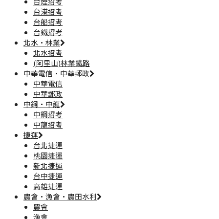
台煙招考
台港招考
台船招考
台鐵招考
北水·林業
北水招考
(阿里山)林業鐵路
中華電信·中華郵政
中華電信
中華郵政
中鋼·中龍
中鋼招考
中龍招考
捷運
台北捷運
桃園捷運
新北捷運
台中捷運
高雄捷運
農會·漁會·農田水利
農會
漁會