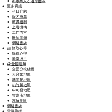
AI專業人才培育園區
更多資訊
科目介紹
報名簡章
薪資福利
上班機構
工作內容
歷屆考題
網路書店
錄取心得
錄取心得
頒獎照片
全國連鎖
全國分校總攬
大台北地區
基宜花地區
桃竹苗地區
中彰投地區
雲嘉南地區
高屏地區
網路書店
雲端函授