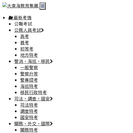
最新考情
公職考試
公務人員考試
高考
普考
初等考
地方特考
警消·海巡·移民
一般警察
警察升等
警專招考
海巡特考
移民行政特考
司法·調查·國安
司法特考
調查特考
國安特考
關務·外交·國際
關務特考