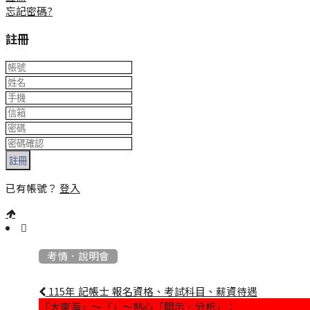
忘記密碼?
註冊
註冊
已有帳號？
登入
:::
考情．說明會
115年 記帳士 報名資格、考試科目、薪資待遇
「大東海」～「」～熱心「開示．分析」：