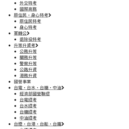
外交特考
國際商務
原住民·身心特考
原住民特考
身心特考
軍轉公
退除役特考
升等升資考
公務升等
關務升等
警察升等
公路升資
港務升資
國營事業
台電·台水·台糖·中油
經濟部國營聯招
台電招考
台水招考
台糖招考
中油招考
台煙·台港·台船·台鐵