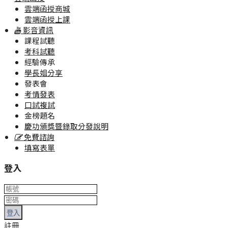
雲端函授商城
雲端函授上課
影音資訊
課程試聽
考科試聽
經驗傳承
學長姐分享
發表會
考情發表
口試複試
金榜題名
慶功頒獎暨錄取分發說明
免費諮詢
填寫表單
登入
登入
註冊