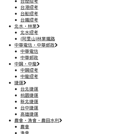
台煙招考
台港招考
台船招考
台鐵招考
北水·林業
北水招考
(阿里山)林業鐵路
中華電信·中華郵政
中華電信
中華郵政
中鋼·中龍
中鋼招考
中龍招考
捷運
台北捷運
桃園捷運
新北捷運
台中捷運
高雄捷運
農會·漁會·農田水利
農會
漁會