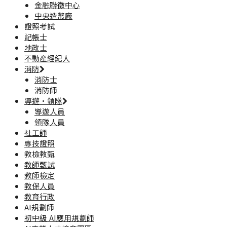
金融聯徵中心
中央造幣廠
證照考試
記帳士
地政士
不動產經紀人
消防
消防士
消防師
導遊·領隊
導遊人員
領隊人員
社工師
專技證照
教檢教甄
教師甄試
教師檢定
教保人員
教育行政
AI規劃師
初中級 AI應用規劃師