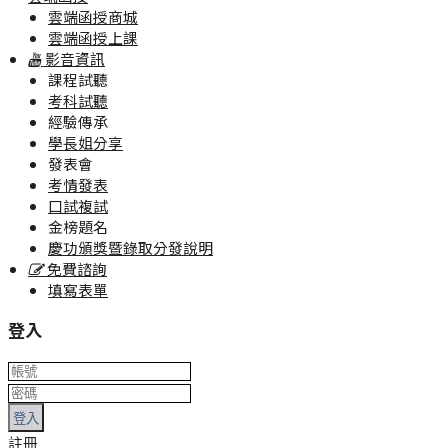
雲端函授商城
雲端函授上課
影音資訊
課程試聽
考科試聽
經驗傳承
學長姐分享
發表會
考情發表
口試複試
金榜題名
慶功頒獎暨錄取分發說明
免費諮詢
填寫表單
登入
登入
註冊