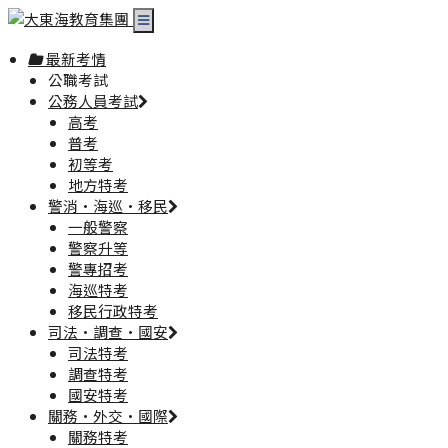
最新考情
公職考試
公務人員考試
高考
普考
初等考
地方特考
警消·海巡·移民
一般警察
警察升等
警專招考
海巡特考
移民行政特考
司法·調查·國安
司法特考
調查特考
國安特考
關務·外交·國際
關務特考