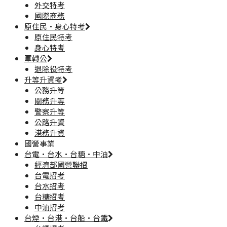
外交特考
國際商務
原住民·身心特考
原住民特考
身心特考
軍轉公
退除役特考
升等升資考
公務升等
關務升等
警察升等
公路升資
港務升資
國營事業
台電·台水·台糖·中油
經濟部國營聯招
台電招考
台水招考
台糖招考
中油招考
台煙·台港·台船·台鐵