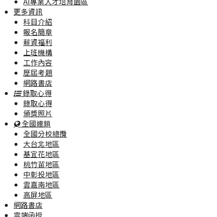
AI專業人才培育園區
更多資訊
科目介紹
報名簡章
薪資福利
上班機構
工作內容
歷屆考題
網路書店
錄取心得
錄取心得
頒獎照片
全國連鎖
全國分校總攬
大台北地區
基宜花地區
桃竹苗地區
中彰投地區
雲嘉南地區
高屏地區
網路書店
雲端函授