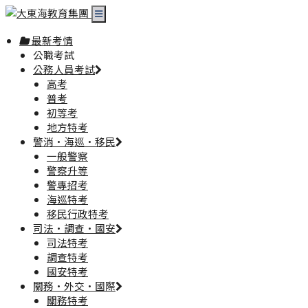
最新考情
公職考試
公務人員考試
高考
普考
初等考
地方特考
警消·海巡·移民
一般警察
警察升等
警專招考
海巡特考
移民行政特考
司法·調查·國安
司法特考
調查特考
國安特考
關務·外交·國際
關務特考