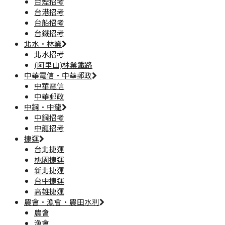
台煙招考
台港招考
台船招考
台鐵招考
北水·林業
北水招考
(阿里山)林業鐵路
中華電信·中華郵政
中華電信
中華郵政
中鋼·中龍
中鋼招考
中龍招考
捷運
台北捷運
桃園捷運
新北捷運
台中捷運
高雄捷運
農會·漁會·農田水利
農會
漁會