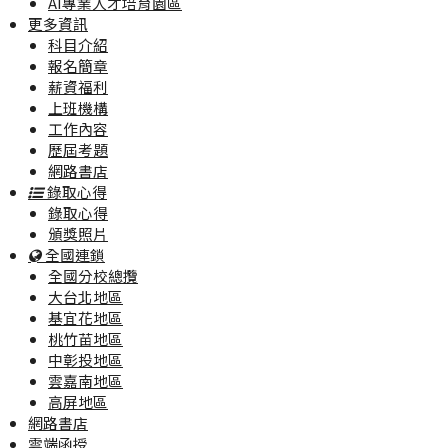
AI專業人才培育園區
更多資訊
科目介紹
報名簡章
薪資福利
上班機構
工作內容
歷屆考題
網路書店
錄取心得
錄取心得
頒獎照片
全國連鎖
全國分校總攬
大台北地區
基宜花地區
桃竹苗地區
中彰投地區
雲嘉南地區
高屏地區
網路書店
雲端函授