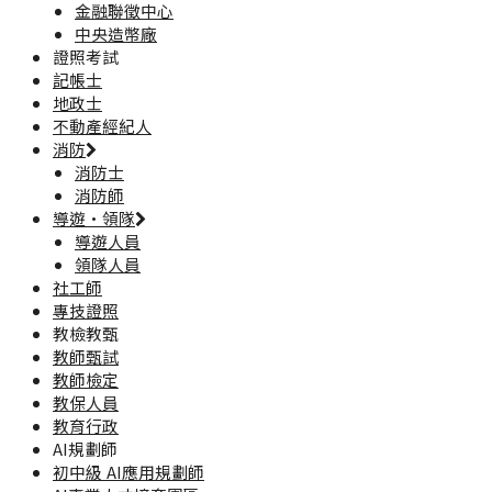
金融聯徵中心
中央造幣廠
證照考試
記帳士
地政士
不動產經紀人
消防
消防士
消防師
導遊·領隊
導遊人員
領隊人員
社工師
專技證照
教檢教甄
教師甄試
教師檢定
教保人員
教育行政
AI規劃師
初中級 AI應用規劃師