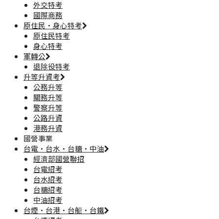
外交特考
國際商務
原住民·身心特考
原住民特考
身心特考
軍轉公
退除役特考
升等升資考
公務升等
關務升等
警察升等
公路升資
港務升資
國營事業
台電·台水·台糖·中油
經濟部國營聯招
台電招考
台水招考
台糖招考
中油招考
台煙·台港·台船·台鐵