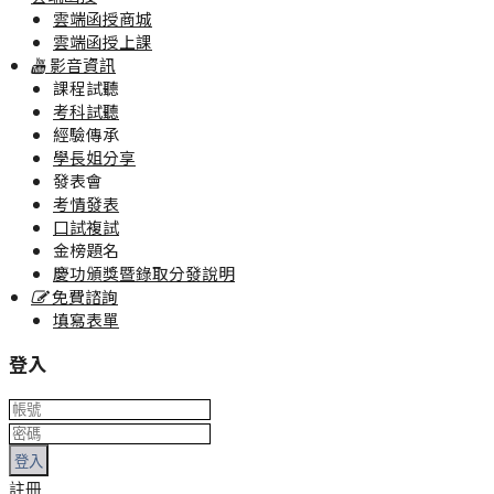
雲端函授商城
雲端函授上課
影音資訊
課程試聽
考科試聽
經驗傳承
學長姐分享
發表會
考情發表
口試複試
金榜題名
慶功頒獎暨錄取分發說明
免費諮詢
填寫表單
登入
登入
註冊