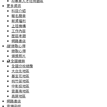
AI專業人才培育園區
更多資訊
科目介紹
報名簡章
薪資福利
上班機構
工作內容
歷屆考題
網路書店
錄取心得
錄取心得
頒獎照片
全國連鎖
全國分校總攬
大台北地區
基宜花地區
桃竹苗地區
中彰投地區
雲嘉南地區
高屏地區
網路書店
雲端函授