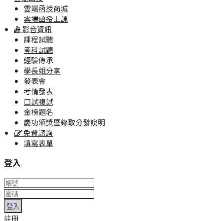
雲端函授商城
雲端函授上課
影音資訊
課程試聽
考科試聽
經驗傳承
學長姐分享
發表會
考情發表
口試複試
金榜題名
慶功頒獎暨錄取分發說明
免費諮詢
填寫表單
登入
登入
註冊