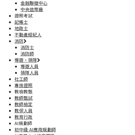
金融聯徵中心
中央造幣廠
證照考試
記帳士
地政士
不動產經紀人
消防
消防士
消防師
導遊·領隊
導遊人員
領隊人員
社工師
專技證照
教檢教甄
教師甄試
教師檢定
教保人員
教育行政
AI規劃師
初中級 AI應用規劃師