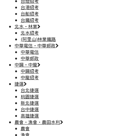
台煙招考
台港招考
台船招考
台鐵招考
北水·林業
北水招考
(阿里山)林業鐵路
中華電信·中華郵政
中華電信
中華郵政
中鋼·中龍
中鋼招考
中龍招考
捷運
台北捷運
桃園捷運
新北捷運
台中捷運
高雄捷運
農會·漁會·農田水利
農會
漁會