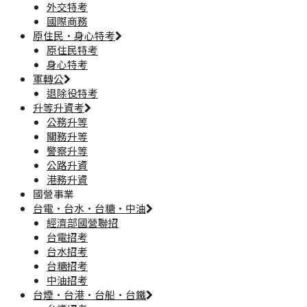
外交特考
國際商務
原住民·身心特考
原住民特考
身心特考
軍轉公
退除役特考
升等升資考
公務升等
關務升等
警察升等
公路升資
港務升資
國營事業
台電·台水·台糖·中油
經濟部國營聯招
台電招考
台水招考
台糖招考
中油招考
台煙·台港·台船·台鐵