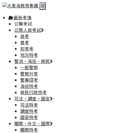
最新考情
公職考試
公務人員考試
高考
普考
初等考
地方特考
警消·海巡·移民
一般警察
警察升等
警專招考
海巡特考
移民行政特考
司法·調查·國安
司法特考
調查特考
國安特考
關務·外交·國際
關務特考