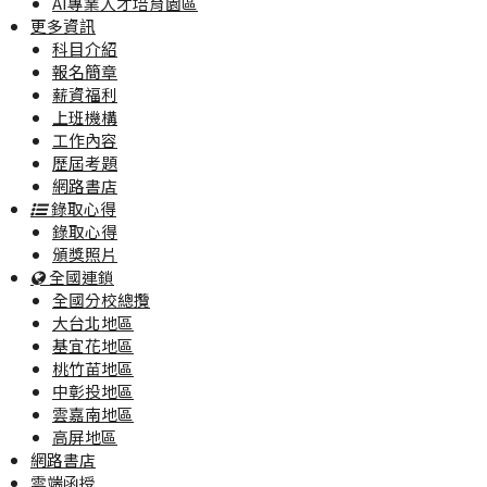
AI專業人才培育園區
更多資訊
科目介紹
報名簡章
薪資福利
上班機構
工作內容
歷屆考題
網路書店
錄取心得
錄取心得
頒獎照片
全國連鎖
全國分校總攬
大台北地區
基宜花地區
桃竹苗地區
中彰投地區
雲嘉南地區
高屏地區
網路書店
雲端函授