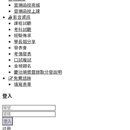
雲端函授商城
雲端函授上課
影音資訊
課程試聽
考科試聽
經驗傳承
學長姐分享
發表會
考情發表
口試複試
金榜題名
慶功頒獎暨錄取分發說明
免費諮詢
填寫表單
登入
登入
註冊