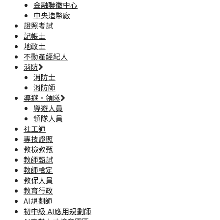
金融聯徵中心
中央造幣廠
證照考試
記帳士
地政士
不動產經紀人
消防
消防士
消防師
導遊·領隊
導遊人員
領隊人員
社工師
專技證照
教檢教甄
教師甄試
教師檢定
教保人員
教育行政
AI規劃師
初中級 AI應用規劃師