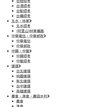
台煙招考
台港招考
台船招考
台鐵招考
北水·林業
北水招考
(阿里山)林業鐵路
中華電信·中華郵政
中華電信
中華郵政
中鋼·中龍
中鋼招考
中龍招考
捷運
台北捷運
桃園捷運
新北捷運
台中捷運
高雄捷運
農會·漁會·農田水利
農會
漁會