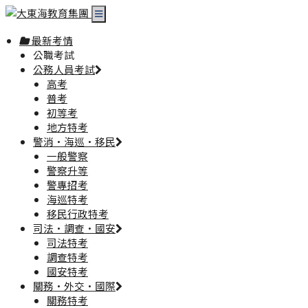
最新考情
公職考試
公務人員考試
高考
普考
初等考
地方特考
警消·海巡·移民
一般警察
警察升等
警專招考
海巡特考
移民行政特考
司法·調查·國安
司法特考
調查特考
國安特考
關務·外交·國際
關務特考