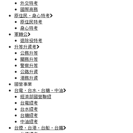
外交特考
國際商務
原住民·身心特考
原住民特考
身心特考
軍轉公
退除役特考
升等升資考
公務升等
關務升等
警察升等
公路升資
港務升資
國營事業
台電·台水·台糖·中油
經濟部國營聯招
台電招考
台水招考
台糖招考
中油招考
台煙·台港·台船·台鐵