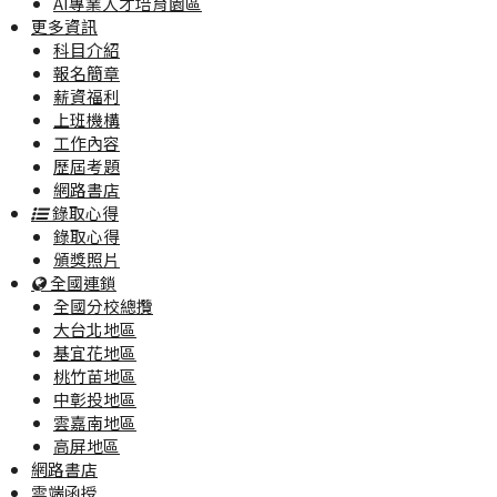
AI專業人才培育園區
更多資訊
科目介紹
報名簡章
薪資福利
上班機構
工作內容
歷屆考題
網路書店
錄取心得
錄取心得
頒獎照片
全國連鎖
全國分校總攬
大台北地區
基宜花地區
桃竹苗地區
中彰投地區
雲嘉南地區
高屏地區
網路書店
雲端函授