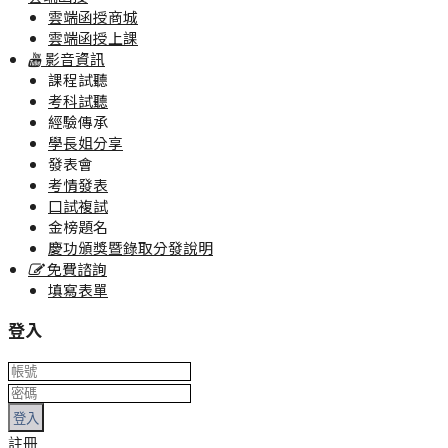
雲端函授商城
雲端函授上課
影音資訊
課程試聽
考科試聽
經驗傳承
學長姐分享
發表會
考情發表
口試複試
金榜題名
慶功頒獎暨錄取分發說明
免費諮詢
填寫表單
登入
登入
註冊