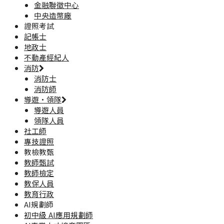
金融聯徵中心
中央造幣廠
證照考試
記帳士
地政士
不動產經紀人
消防
消防士
消防師
導遊·領隊
導遊人員
領隊人員
社工師
專技證照
教檢教甄
教師甄試
教師檢定
教保人員
教育行政
AI規劃師
初中級 AI應用規劃師