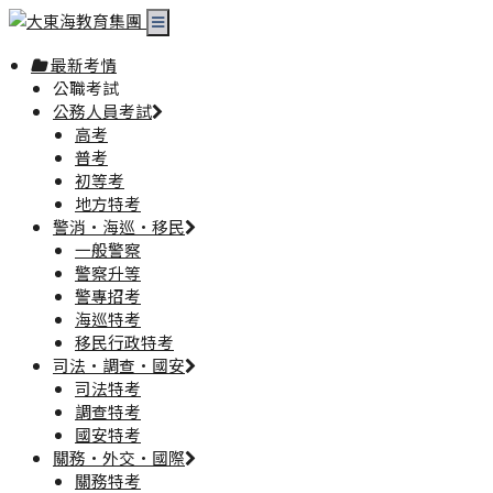
最新考情
公職考試
公務人員考試
高考
普考
初等考
地方特考
警消·海巡·移民
一般警察
警察升等
警專招考
海巡特考
移民行政特考
司法·調查·國安
司法特考
調查特考
國安特考
關務·外交·國際
關務特考