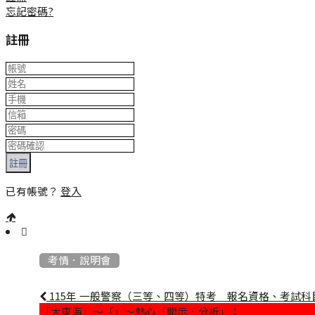
忘記密碼?
註冊
註冊
已有帳號？
登入
:::
考情．說明會
115年 一般警察（三等、四等）特考 報名資格、考試科
「大東海」～「」～熱心「開示．分析」：