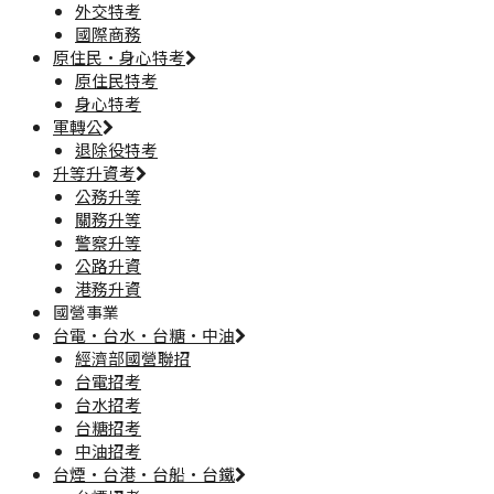
外交特考
國際商務
原住民·身心特考
原住民特考
身心特考
軍轉公
退除役特考
升等升資考
公務升等
關務升等
警察升等
公路升資
港務升資
國營事業
台電·台水·台糖·中油
經濟部國營聯招
台電招考
台水招考
台糖招考
中油招考
台煙·台港·台船·台鐵