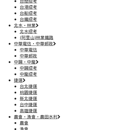
台煙招考
台港招考
台船招考
台鐵招考
北水·林業
北水招考
(阿里山)林業鐵路
中華電信·中華郵政
中華電信
中華郵政
中鋼·中龍
中鋼招考
中龍招考
捷運
台北捷運
桃園捷運
新北捷運
台中捷運
高雄捷運
農會·漁會·農田水利
農會
漁會