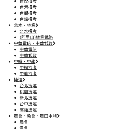
台煙招考
台港招考
台船招考
台鐵招考
北水·林業
北水招考
(阿里山)林業鐵路
中華電信·中華郵政
中華電信
中華郵政
中鋼·中龍
中鋼招考
中龍招考
捷運
台北捷運
桃園捷運
新北捷運
台中捷運
高雄捷運
農會·漁會·農田水利
農會
漁會