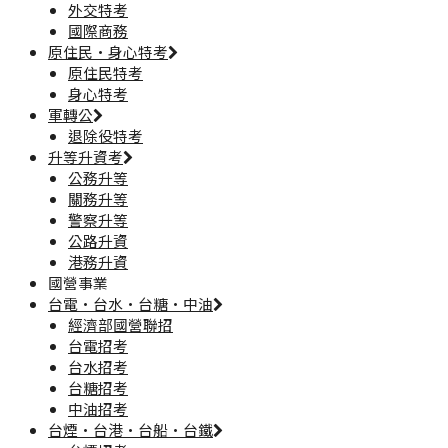
外交特考
國際商務
原住民·身心特考
原住民特考
身心特考
軍轉公
退除役特考
升等升資考
公務升等
關務升等
警察升等
公路升資
港務升資
國營事業
台電·台水·台糖·中油
經濟部國營聯招
台電招考
台水招考
台糖招考
中油招考
台煙·台港·台船·台鐵