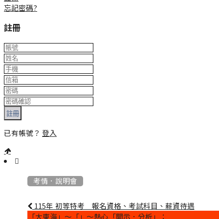
忘記密碼?
註冊
註冊
已有帳號？
登入
:::
考情．說明會
115年 初等特考 報名資格、考試科目、薪資待遇
「大東海」～「」～熱心「開示．分析」：