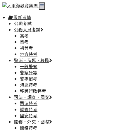
最新考情
公職考試
公務人員考試
高考
普考
初等考
地方特考
警消·海巡·移民
一般警察
警察升等
警專招考
海巡特考
移民行政特考
司法·調查·國安
司法特考
調查特考
國安特考
關務·外交·國際
關務特考