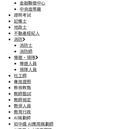
金融聯徵中心
中央造幣廠
證照考試
記帳士
地政士
不動產經紀人
消防
消防士
消防師
導遊·領隊
導遊人員
領隊人員
社工師
專技證照
教檢教甄
教師甄試
教師檢定
教保人員
教育行政
AI規劃師
初中級 AI應用規劃師