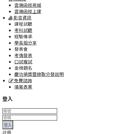
雲端函授商城
雲端函授上課
影音資訊
課程試聽
考科試聽
經驗傳承
學長姐分享
發表會
考情發表
口試複試
金榜題名
慶功頒獎暨錄取分發說明
免費諮詢
填寫表單
登入
登入
註冊