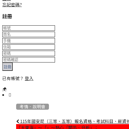
忘記密碼?
註冊
註冊
已有帳號？
登入
:::
考情．說明會
115年國安局（三等、五等）報名資格、考試科目、薪資
「大東海」～「」～熱心「開示．分析」：