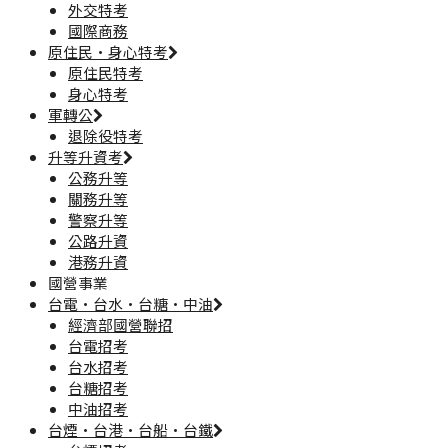
外交特考
國際商務
原住民·身心特考
原住民特考
身心特考
軍轉公
退除役特考
升等升資考
公務升等
關務升等
警察升等
公路升資
港務升資
國營事業
台電·台水·台糖·中油
經濟部國營聯招
台電招考
台水招考
台糖招考
中油招考
台煙·台港·台船·台鐵