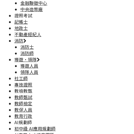
金融聯徵中心
中央造幣廠
證照考試
記帳士
地政士
不動產經紀人
消防
消防士
消防師
導遊·領隊
導遊人員
領隊人員
社工師
專技證照
教檢教甄
教師甄試
教師檢定
教保人員
教育行政
AI規劃師
初中級 AI應用規劃師