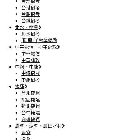
台煙招考
台港招考
台船招考
台鐵招考
北水·林業
北水招考
(阿里山)林業鐵路
中華電信·中華郵政
中華電信
中華郵政
中鋼·中龍
中鋼招考
中龍招考
捷運
台北捷運
桃園捷運
新北捷運
台中捷運
高雄捷運
農會·漁會·農田水利
農會
漁會