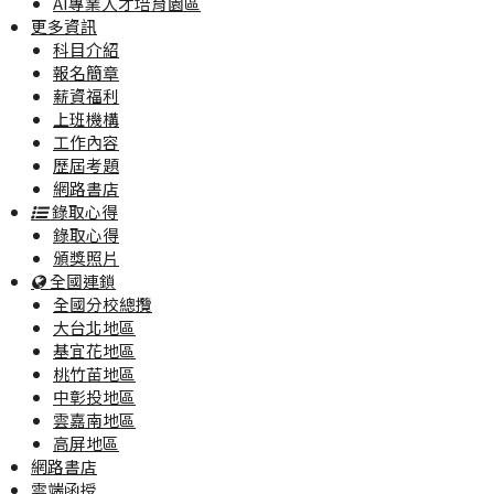
AI專業人才培育園區
更多資訊
科目介紹
報名簡章
薪資福利
上班機構
工作內容
歷屆考題
網路書店
錄取心得
錄取心得
頒獎照片
全國連鎖
全國分校總攬
大台北地區
基宜花地區
桃竹苗地區
中彰投地區
雲嘉南地區
高屏地區
網路書店
雲端函授