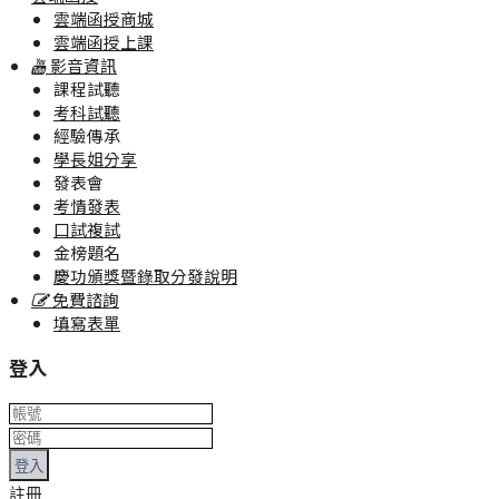
雲端函授商城
雲端函授上課
影音資訊
課程試聽
考科試聽
經驗傳承
學長姐分享
發表會
考情發表
口試複試
金榜題名
慶功頒獎暨錄取分發說明
免費諮詢
填寫表單
登入
登入
註冊