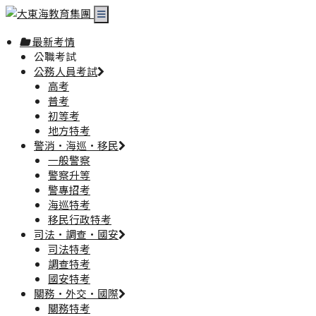
最新考情
公職考試
公務人員考試
高考
普考
初等考
地方特考
警消·海巡·移民
一般警察
警察升等
警專招考
海巡特考
移民行政特考
司法·調查·國安
司法特考
調查特考
國安特考
關務·外交·國際
關務特考