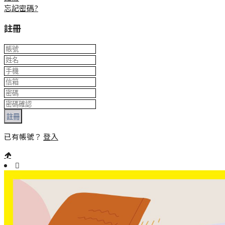
忘記密碼?
註冊
註冊
已有帳號？
登入