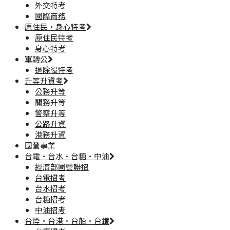
外交特考
國際商務
原住民·身心特考
原住民特考
身心特考
軍轉公
退除役特考
升等升資考
公務升等
關務升等
警察升等
公路升資
港務升資
國營事業
台電·台水·台糖·中油
經濟部國營聯招
台電招考
台水招考
台糖招考
中油招考
台煙·台港·台船·台鐵