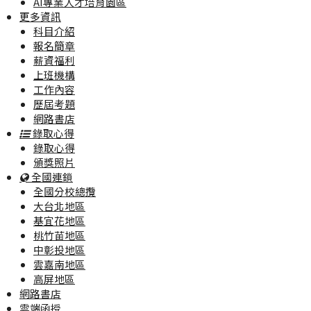
AI專業人才培育園區
更多資訊
科目介紹
報名簡章
薪資福利
上班機構
工作內容
歷屆考題
網路書店
錄取心得
錄取心得
頒獎照片
全國連鎖
全國分校總攬
大台北地區
基宜花地區
桃竹苗地區
中彰投地區
雲嘉南地區
高屏地區
網路書店
雲端函授