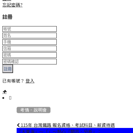
忘記密碼?
註冊
註冊
已有帳號？
登入
:::
考情．說明會
115年 台灣鐵路 報名資格、考試科目、薪資待遇
「大東海」～「」～熱心「開示．分析」：