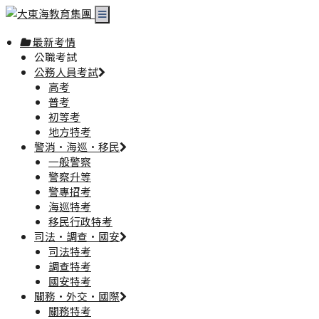
最新考情
公職考試
公務人員考試
高考
普考
初等考
地方特考
警消·海巡·移民
一般警察
警察升等
警專招考
海巡特考
移民行政特考
司法·調查·國安
司法特考
調查特考
國安特考
關務·外交·國際
關務特考