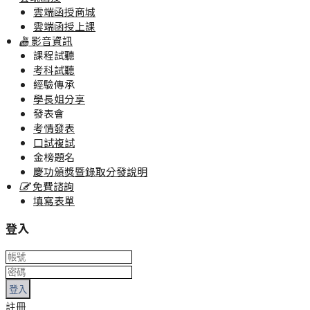
雲端函授商城
雲端函授上課
影音資訊
課程試聽
考科試聽
經驗傳承
學長姐分享
發表會
考情發表
口試複試
金榜題名
慶功頒獎暨錄取分發說明
免費諮詢
填寫表單
登入
登入
註冊