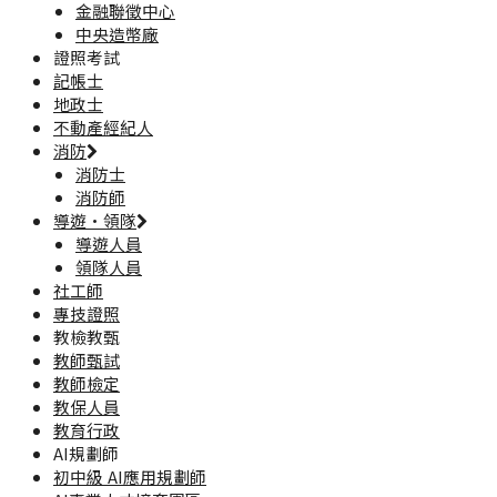
金融聯徵中心
中央造幣廠
證照考試
記帳士
地政士
不動產經紀人
消防
消防士
消防師
導遊·領隊
導遊人員
領隊人員
社工師
專技證照
教檢教甄
教師甄試
教師檢定
教保人員
教育行政
AI規劃師
初中級 AI應用規劃師