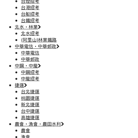
台煙招考
台港招考
台船招考
台鐵招考
北水·林業
北水招考
(阿里山)林業鐵路
中華電信·中華郵政
中華電信
中華郵政
中鋼·中龍
中鋼招考
中龍招考
捷運
台北捷運
桃園捷運
新北捷運
台中捷運
高雄捷運
農會·漁會·農田水利
農會
漁會