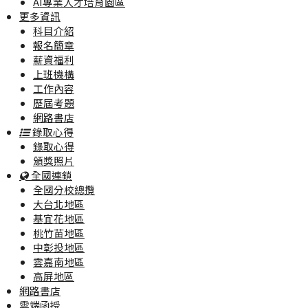
AI專業人才培育園區
更多資訊
科目介紹
報名簡章
薪資福利
上班機構
工作內容
歷屆考題
網路書店
錄取心得
錄取心得
頒獎照片
全國連鎖
全國分校總攬
大台北地區
基宜花地區
桃竹苗地區
中彰投地區
雲嘉南地區
高屏地區
網路書店
雲端函授