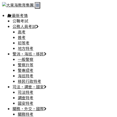
最新考情
公職考試
公務人員考試
高考
普考
初等考
地方特考
警消·海巡·移民
一般警察
警察升等
警專招考
海巡特考
移民行政特考
司法·調查·國安
司法特考
調查特考
國安特考
關務·外交·國際
關務特考