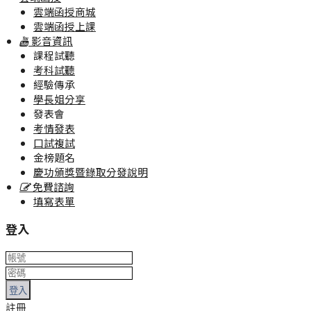
雲端函授商城
雲端函授上課
影音資訊
課程試聽
考科試聽
經驗傳承
學長姐分享
發表會
考情發表
口試複試
金榜題名
慶功頒獎暨錄取分發說明
免費諮詢
填寫表單
登入
登入
註冊