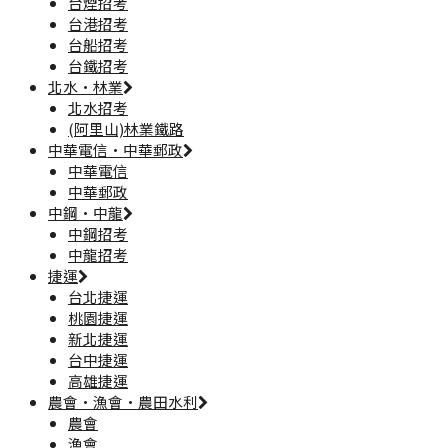
台煙招考
台港招考
台船招考
台鐵招考
北水·林業
北水招考
(阿里山)林業鐵路
中華電信·中華郵政
中華電信
中華郵政
中鋼·中龍
中鋼招考
中龍招考
捷運
台北捷運
桃園捷運
新北捷運
台中捷運
高雄捷運
農會·漁會·農田水利
農會
漁會