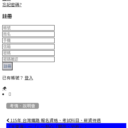
忘記密碼?
註冊
註冊
已有帳號？
登入
:::
考情．說明會
115年 台灣鐵路 報名資格、考試科目、薪資待遇
「大東海」～「」～熱心「開示．分析」：