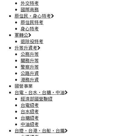
外交特考
國際商務
原住民·身心特考
原住民特考
身心特考
軍轉公
退除役特考
升等升資考
公務升等
關務升等
警察升等
公路升資
港務升資
國營事業
台電·台水·台糖·中油
經濟部國營聯招
台電招考
台水招考
台糖招考
中油招考
台煙·台港·台船·台鐵