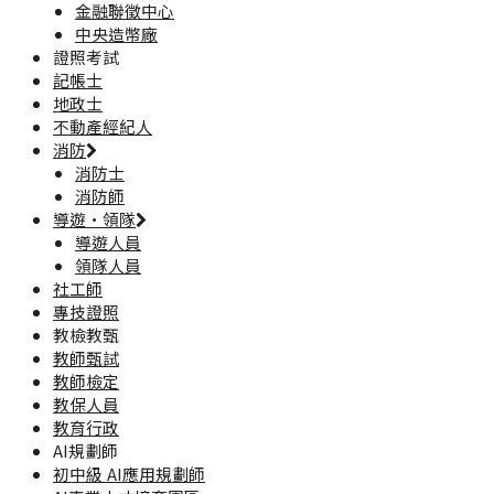
金融聯徵中心
中央造幣廠
證照考試
記帳士
地政士
不動產經紀人
消防
消防士
消防師
導遊·領隊
導遊人員
領隊人員
社工師
專技證照
教檢教甄
教師甄試
教師檢定
教保人員
教育行政
AI規劃師
初中級 AI應用規劃師